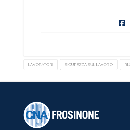
LAVORATORI
SICUREZZA SUL LAVORO
RL