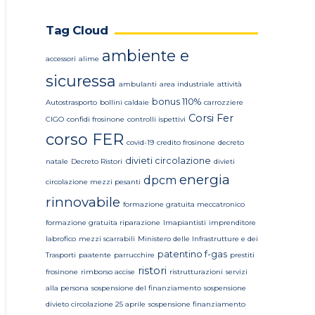
Tag Cloud
ambiente e
accessori
alime
sicuressa
ambulanti
area industriale
attività
bonus 110%
Autostrasporto
bollini caldaie
carrozziere
Corsi Fer
CIGO
confidi frosinone
controlli ispettivi
corso FER
covid-19
credito frosinone
decreto
divieti circolazione
natale
Decreto Ristori
divieti
energia
dpcm
circolazione mezzi pesanti
rinnovabile
formazione gratuita meccatronico
formazione gratuita riparazione
Imapiantisti
imprenditore
labrofico
mezzi scarrabili
Ministero delle Infrastrutture e dei
patentino f-gas
Trasporti
paatente
parrucchire
prestiti
ristori
frosinone
rimborso accise
ristrutturazioni
servizi
alla persona
sospensione del finanziamento
sospensione
divieto circolazione 25 aprile
sospensione finanziamento