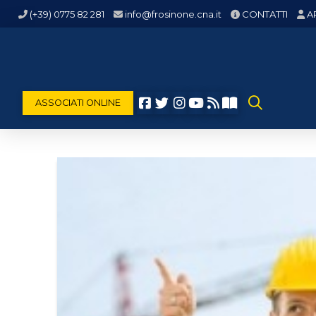
(+39) 0775 82 281
info@frosinone.cna.it
CONTATTI
A
ASSOCIATI ONLINE