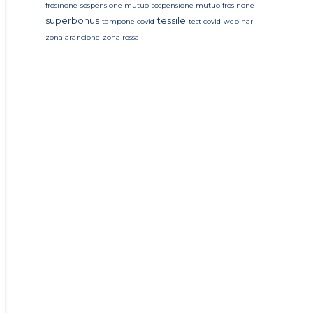
frosinone
sospensione mutuo
sospensione mutuo frosinone
superbonus
tessile
tampone covid
test covid
webinar
zona arancione
zona rossa