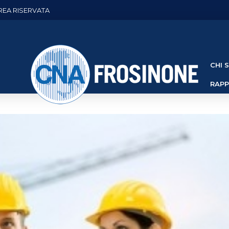
REA RISERVATA
CHI 
RAP