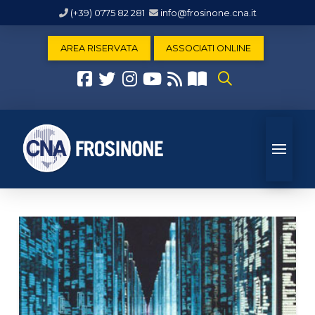
(+39) 0775 82 281
info@frosinone.cna.it
AREA RISERVATA
ASSOCIATI ONLINE