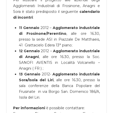
Per illustrare il progetto alle aziende degli
Agglomerati Industriali di Frosinone, Anagni e
Sora è stato predisposto il seguente
calendario
di incontri
:
11 Gennaio
2012 –
Agglomerato industriale
di Frosinone/Ferentino
, alle ore 16.30,
presso la sede ASI in Piazzale De Matthaeis,
41 Grattacielo Edera 13° piano;
12 Gennaio
2012 –
Agglomerato industriale
di Anagni
, alle ore 16.30, presso la Soc.
SANOFI AVENTIS in Località Volcanello –
Anagni ( FR ) ;
13 Gennaio
2012-
Agglomerato industriale
Sora/Isola del Liri
, alle ore 16.30, presso la
sala conferenze della Banca Popolare del
Frusinate in via Borgo San. Domenico 186/A,
Isola del Liri.
Per informazioni
è possibile contattare: