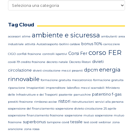
Categorie
news
Tag Cloud
ambiente e sicuressa
accessori
alime
ambulanti
area
bonus 110%
industriale
attività
Autostrasporto
bollini caldaie
carrozziere
corso FER
Corsi Fer
CIGO
confidi frosinone
controlli ispettivi
divieti
covid-19
credito frosinone
decreto natale
Decreto Ristori
energia
dpcm
circolazione
divieti circolazione mezzi pesanti
rinnovabile
formazione gratuita meccatronico
formazione gratuita
riparazione
Imapiantisti
imprenditore
labrofico
mezzi scarrabili
Ministero
patentino f-gas
delle Infrastrutture e dei Trasporti
paatente
parrucchire
ristori
prestiti frosinone
rimborso accise
ristrutturazioni
servizi alla persona
sospensione del finanziamento
sospensione divieto circolazione 25 aprile
sospensione finanziamento frosinone
sospensione mutuo
sospensione mutuo
superbonus
tessile
frosinone
tampone covid
test covid
webinar
zona
arancione
zona rossa