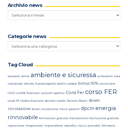
Archivio news
Archivio
news
Categorie news
Categorie
news
Tag Cloud
ambiente e sicuressa
accessori
alime
ambulanti
area
bonus 110%
industriale
attività
Autostrasporto
bollini caldaie
carrozziere
corso FER
Corsi Fer
CIGO
confidi frosinone
controlli ispettivi
divieti
covid-19
credito frosinone
decreto natale
Decreto Ristori
energia
dpcm
circolazione
divieti circolazione mezzi pesanti
rinnovabile
formazione gratuita meccatronico
formazione gratuita
riparazione
Imapiantisti
imprenditore
labrofico
mezzi scarrabili
Ministero