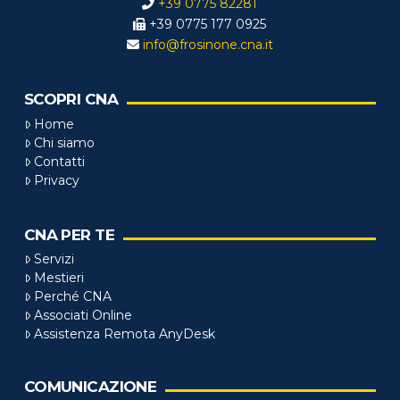
+39 0775 82281
+39 0775 177 0925
info@frosinone.cna.it
SCOPRI CNA
Home
Chi siamo
Contatti
Privacy
CNA PER TE
Servizi
Mestieri
Perché CNA
Associati Online
Assistenza Remota AnyDesk
COMUNICAZIONE