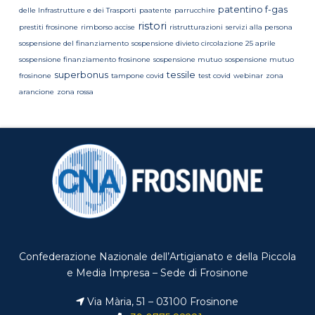
patentino f-gas
delle Infrastrutture e dei Trasporti
paatente
parrucchire
ristori
prestiti frosinone
rimborso accise
ristrutturazioni
servizi alla persona
sospensione del finanziamento
sospensione divieto circolazione 25 aprile
sospensione finanziamento frosinone
sospensione mutuo
sospensione mutuo
superbonus
tessile
frosinone
tampone covid
test covid
webinar
zona
arancione
zona rossa
Confederazione Nazionale dell’Artigianato e della Piccola
e Media Impresa – Sede di Frosinone
Via Mària, 51 – 03100 Frosinone