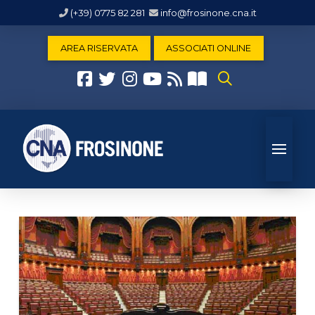
(+39) 0775 82 281
info@frosinone.cna.it
AREA RISERVATA
ASSOCIATI ONLINE