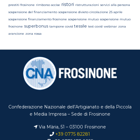
ristori
prestiti frosinone
rimborso accise
ristrutturazioni
servizi alla persona
sospensione del finanziamento
sospensione divieto circolazione 25 aprile
sospensione finanziamento frosinone
sospensione mutuo
sospensione mutuo
superbonus
tessile
frosinone
tampone covid
test covid
webinar
zona
arancione
zona rossa
Confederazione Nazionale dell’Artigianato e della Piccola
e Media Impresa – Sede di Frosinone
Via Mària, 51 – 03100 Frosinone
+39 0775 82281