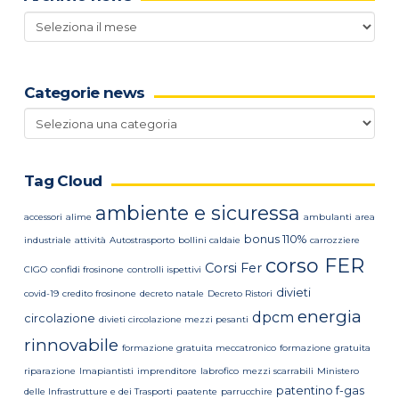
Archivio
news
Categorie news
Categorie
news
Tag Cloud
ambiente e sicuressa
accessori
alime
ambulanti
area
bonus 110%
industriale
attività
Autostrasporto
bollini caldaie
carrozziere
corso FER
Corsi Fer
CIGO
confidi frosinone
controlli ispettivi
divieti
covid-19
credito frosinone
decreto natale
Decreto Ristori
energia
dpcm
circolazione
divieti circolazione mezzi pesanti
rinnovabile
formazione gratuita meccatronico
formazione gratuita
riparazione
Imapiantisti
imprenditore
labrofico
mezzi scarrabili
Ministero
patentino f-gas
delle Infrastrutture e dei Trasporti
paatente
parrucchire