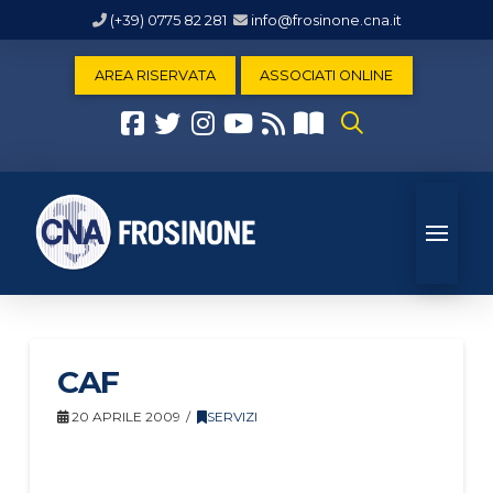
(+39) 0775 82 281
info@frosinone.cna.it
AREA RISERVATA
ASSOCIATI ONLINE
CAF
20 APRILE 2009
SERVIZI