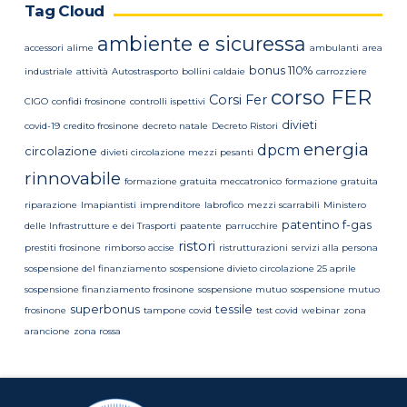
Tag Cloud
ambiente e sicuressa
accessori
alime
ambulanti
area
bonus 110%
industriale
attività
Autostrasporto
bollini caldaie
carrozziere
corso FER
Corsi Fer
CIGO
confidi frosinone
controlli ispettivi
divieti
covid-19
credito frosinone
decreto natale
Decreto Ristori
energia
dpcm
circolazione
divieti circolazione mezzi pesanti
rinnovabile
formazione gratuita meccatronico
formazione gratuita
riparazione
Imapiantisti
imprenditore
labrofico
mezzi scarrabili
Ministero
patentino f-gas
delle Infrastrutture e dei Trasporti
paatente
parrucchire
ristori
prestiti frosinone
rimborso accise
ristrutturazioni
servizi alla persona
sospensione del finanziamento
sospensione divieto circolazione 25 aprile
sospensione finanziamento frosinone
sospensione mutuo
sospensione mutuo
superbonus
tessile
frosinone
tampone covid
test covid
webinar
zona
arancione
zona rossa