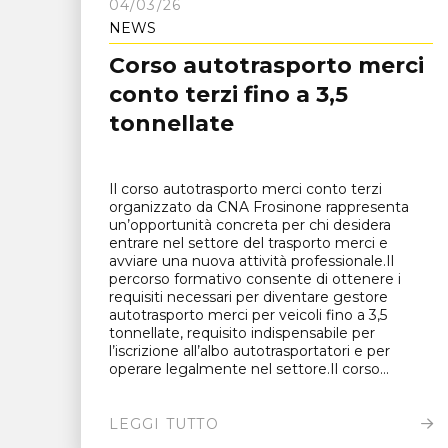
04/03/26
NEWS
Corso autotrasporto merci
conto terzi fino a 3,5
tonnellate
Il corso autotrasporto merci conto terzi
organizzato da CNA Frosinone rappresenta
un’opportunità concreta per chi desidera
entrare nel settore del trasporto merci e
avviare una nuova attività professionale.Il
percorso formativo consente di ottenere i
requisiti necessari per diventare gestore
autotrasporto merci per veicoli fino a 3,5
tonnellate, requisito indispensabile per
l’iscrizione all’albo autotrasportatori e per
operare legalmente nel settore.Il corso...
LEGGI TUTTO