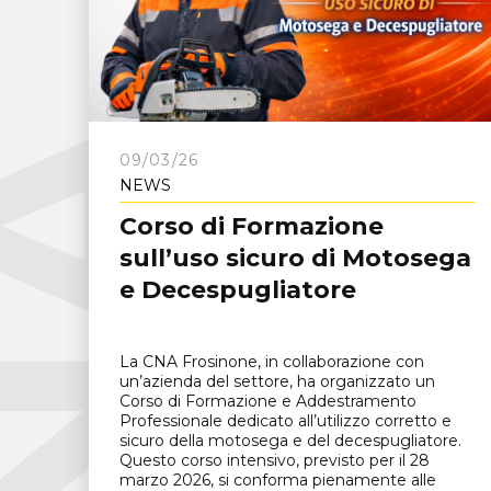
C
N
A
F
r
o
s
i
n
o
n
09/03/26
NEWS
Corso di Formazione
sull’uso sicuro di Motosega
e Decespugliatore
La CNA Frosinone, in collaborazione con
un’azienda del settore, ha organizzato un
Corso di Formazione e Addestramento
Professionale dedicato all’utilizzo corretto e
sicuro della motosega e del decespugliatore.
Questo corso intensivo, previsto per il 28
marzo 2026, si conforma pienamente alle