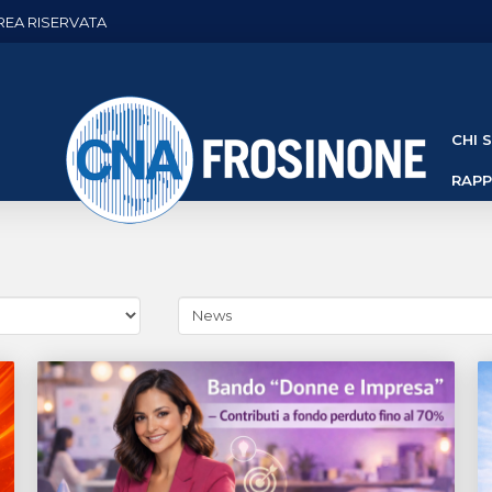
REA RISERVATA
CHI 
RAP
Cerca
news
(Archivio
categorie)