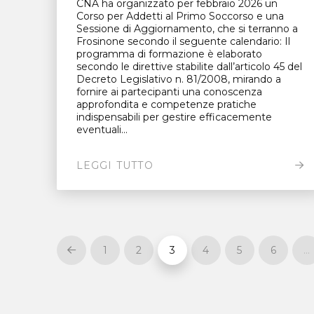
CNA ha organizzato per febbraio 2026 un
Corso per Addetti al Primo Soccorso e una
Sessione di Aggiornamento, che si terranno a
Frosinone secondo il seguente calendario: Il
programma di formazione è elaborato
secondo le direttive stabilite dall’articolo 45 del
Decreto Legislativo n. 81/2008, mirando a
fornire ai partecipanti una conoscenza
approfondita e competenze pratiche
indispensabili per gestire efficacemente
eventuali...
LEGGI TUTTO
1
2
3
4
5
6
…
Prev