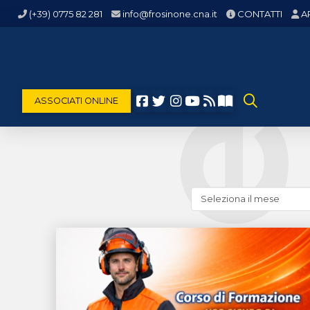
(+39) 0775 82 281
info@frosinone.cna.it
CONTATTI
A
ASSOCIATI ONLINE
Cerca
news
(archivio
storico)