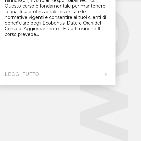
New
Rinnovabili) rivolto ai Responsabili Tecnici.
Questo corso è fondamentale per mantenere
la qualifica professionale, rispettare le
normative vigenti e consentire ai tuoi clienti di
beneficiare degli Ecobonus. Date e Orari del
Corso di Aggiornamento FER a Frosinone Il
corso prevede...
LEGGI TUTTO