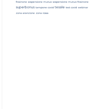
frosinone
sospensione mutuo
sospensione mutuo frosinone
superbonus
tessile
tampone covid
test covid
webinar
zona arancione
zona rossa