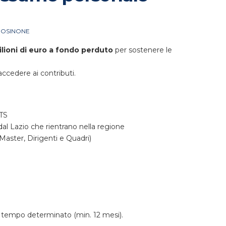
ROSINONE
ilioni di euro a fondo perduto
per sostenere le
ccedere ai contributi.
ITS
 dal Lazio che rientrano nella regione
 Master, Dirigenti e Quadri)
 a tempo determinato (min. 12 mesi).