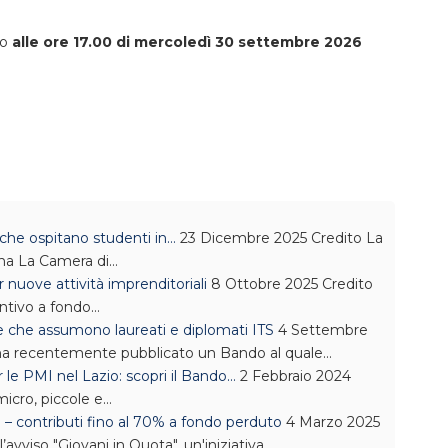
no
alle ore 17.00 di mercoledì 30 settembre 2026
che ospitano studenti in…
23 Dicembre 2025
Credito
La
na La Camera di…
 nuove attività imprenditoriali
8 Ottobre 2025
Credito
entivo a fondo…
e che assumono laureati e diplomati ITS
4 Settembre
ha recentemente pubblicato un Bando al quale…
le PMI nel Lazio: scopri il Bando…
2 Febbraio 2024
micro, piccole e…
– contributi fino al 70% a fondo perduto
4 Marzo 2025
avviso "Giovani in Quota", un'iniziativa…