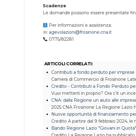
Scadenze
Le domande possono essere presentate fi
Per informazioni e assistenza:
agevolazioni@frosinone.cna.it
0775/82281
ARTICOLI CORRELATI:
Contributi a fondo perduto per imprese 
Camera di Commercio di Frosinone Lati
Credito - Contributi a Fondo Perduto per
Vuoi metterti in proprio? Ora c’è un inc
CNA: dalla Regione un aiuto alle impres
2025
CNA Frosinone
La Regione Lazio 
Nuove opportunità di finanziamento per 
Credito
A partire dal 9 febbraio 2024, le 
Bando Regione Lazio "Giovani in Quota" 
Credito
La Regione Lazio ha pubblicato l’