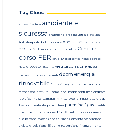
Tag Cloud
ambiente e
accessori
alime
sicuressa
ambulanti
area industriale
attività
bonus 110%
Autostrasporto
bollini caldaie
carrozziere
Corsi Fer
CIGO
confidi frosinone
controlli ispettivi
corso FER
covid-19
credito frosinone
decreto
divieti circolazione
natale
Decreto Ristori
divieti
energia
dpcm
circolazione mezzi pesanti
rinnovabile
formazione gratuita meccatronico
formazione gratuita riparazione
Imapiantisti
imprenditore
labrofico
mezzi scarrabili
Ministero delle Infrastrutture e dei
patentino f-gas
Trasporti
paatente
parrucchire
prestiti
ristori
frosinone
rimborso accise
ristrutturazioni
servizi
alla persona
sospensione del finanziamento
sospensione
divieto circolazione 25 aprile
sospensione finanziamento