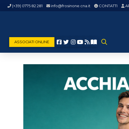
(+39) 0775 82 281
info@frosinone.cna.it
CONTATTI
A
ASSOCIATI ONLINE