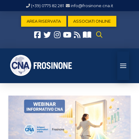
(+39) 0775 82 281
info@frosinone.cna.it
AREA RISERVATA
ASSOCIATI ONLINE