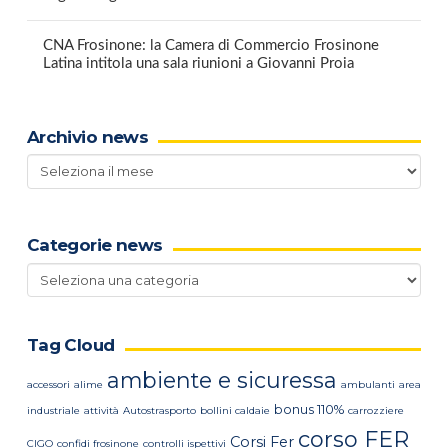
CNA Frosinone: la Camera di Commercio Frosinone
Latina intitola una sala riunioni a Giovanni Proia
Archivio news
Archivio
news
Categorie news
Categorie
news
Tag Cloud
ambiente e sicuressa
accessori
alime
ambulanti
area
bonus 110%
industriale
attività
Autostrasporto
bollini caldaie
carrozziere
corso FER
Corsi Fer
CIGO
confidi frosinone
controlli ispettivi