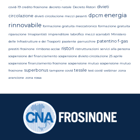
divieti
covid-19
credito frosinone
decreto natale
Decreto Ristori
energia
dpcm
circolazione
divieti circolazione mezzi pesanti
rinnovabile
formazione gratuita meccatronico
formazione gratuita
riparazione
Imapiantisti
imprenditore
labrofico
mezzi scarrabili
Ministero
patentino f-gas
delle Infrastrutture e dei Trasporti
paatente
parrucchire
ristori
prestiti frosinone
rimborso accise
ristrutturazioni
servizi alla persona
sospensione del finanziamento
sospensione divieto circolazione 25 aprile
sospensione finanziamento frosinone
sospensione mutuo
sospensione mutuo
superbonus
tessile
frosinone
tampone covid
test covid
webinar
zona
arancione
zona rossa