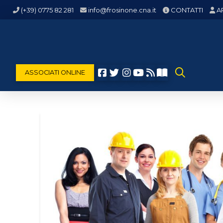
(+39) 0775 82 281
info@frosinone.cna.it
CONTATTI
A
ASSOCIATI ONLINE