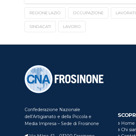
REGIONE LAZIO
OCCUPAZIONE
LAVORAT
SINDACATI
LAVORO
Confederazione Nazionale
SCOPR
dell’Artigianato e della Piccola e
Home
Media Impresa – Sede di Frosinone
Chi si
Via Mària, 51 – 03100 Frosinone