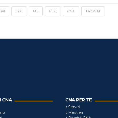
ORI
UGL
UIL
CISL
CGIL
TIROCINI
I CNA
CNA PER TE
Servizi
amo
Mestieri