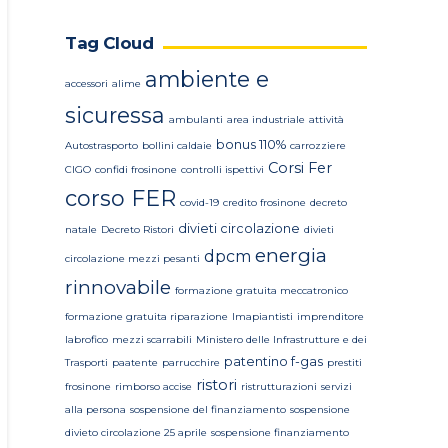
Tag Cloud
ambiente e
accessori
alime
sicuressa
ambulanti
area industriale
attività
bonus 110%
Autostrasporto
bollini caldaie
carrozziere
Corsi Fer
CIGO
confidi frosinone
controlli ispettivi
corso FER
covid-19
credito frosinone
decreto
divieti circolazione
natale
Decreto Ristori
divieti
energia
dpcm
circolazione mezzi pesanti
rinnovabile
formazione gratuita meccatronico
formazione gratuita riparazione
Imapiantisti
imprenditore
labrofico
mezzi scarrabili
Ministero delle Infrastrutture e dei
patentino f-gas
Trasporti
paatente
parrucchire
prestiti
ristori
frosinone
rimborso accise
ristrutturazioni
servizi
alla persona
sospensione del finanziamento
sospensione
divieto circolazione 25 aprile
sospensione finanziamento