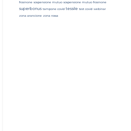
frosinone
sospensione mutuo
sospensione mutuo frosinone
superbonus
tessile
tampone covid
test covid
webinar
zona arancione
zona rossa