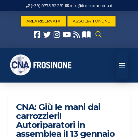
(+39) 0775 82 281
info@frosinone.cna.it
AREA RISERVATA
ASSOCIATI ONLINE
CNA: Giù le mani dai
carrozzieri!
Autoriparatori in
assemblea il 13 gennaio