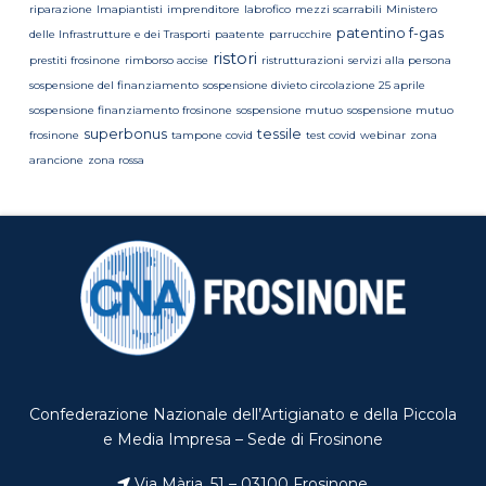
riparazione
Imapiantisti
imprenditore
labrofico
mezzi scarrabili
Ministero
patentino f-gas
delle Infrastrutture e dei Trasporti
paatente
parrucchire
ristori
prestiti frosinone
rimborso accise
ristrutturazioni
servizi alla persona
sospensione del finanziamento
sospensione divieto circolazione 25 aprile
sospensione finanziamento frosinone
sospensione mutuo
sospensione mutuo
superbonus
tessile
frosinone
tampone covid
test covid
webinar
zona
arancione
zona rossa
Confederazione Nazionale dell’Artigianato e della Piccola
e Media Impresa – Sede di Frosinone
Via Mària, 51 – 03100 Frosinone