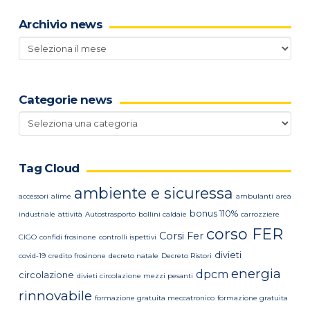
Archivio news
Archivio
news
Categorie news
Categorie
news
Tag Cloud
ambiente e sicuressa
accessori
alime
ambulanti
area
bonus 110%
industriale
attività
Autostrasporto
bollini caldaie
carrozziere
corso FER
Corsi Fer
CIGO
confidi frosinone
controlli ispettivi
divieti
covid-19
credito frosinone
decreto natale
Decreto Ristori
energia
dpcm
circolazione
divieti circolazione mezzi pesanti
rinnovabile
formazione gratuita meccatronico
formazione gratuita