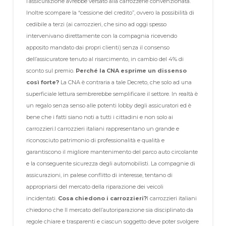
l’assicurazione avrebbe versato alla carrozzerie convenzionata.
Inoltre scompare la “cessione del credito”, ovvero la possibilità di
cedibile a terzi (ai carrozzieri, che sino ad oggi spesso
intervenivano direttamente con la compagnia ricevendo
apposito mandato dai propri clienti) senza il consenso
dell’assicuratore tenuto al risarcimento, in cambio del 4% di
sconto sul premio.
Perché la CNA esprime un dissenso
così forte?
La CNA è contraria a tale Decreto, che solo ad una
superficiale lettura sembrerebbe semplificare il settore. In realtà è
un regalo senza senso alle potenti lobby degli assicuratori ed è
bene che i fatti siano noti a tutti i cittadini e non solo ai
carrozzieri.
I carrozzieri italiani rappresentano un grande e
riconosciuto patrimonio di professionalità e qualità e
garantiscono il migliore mantenimento del parco auto circolante
e la conseguente sicurezza degli automobilisti. La compagnie di
assicurazioni, in palese conflitto di interesse, tentano di
appropriarsi del mercato della riparazione dei veicoli
incidentati.
Cosa chiedono i carrozzieri?
I carrozzieri italiani
chiedono che Il mercato dell’autoriparazione sia disciplinato da
regole chiare e trasparenti e ciascun soggetto deve poter svolgere