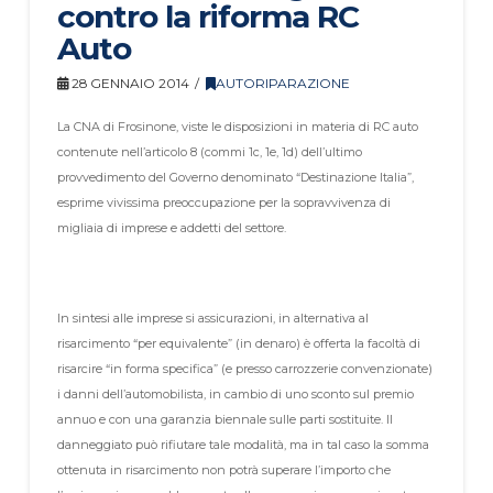
contro la riforma RC
Auto
28 GENNAIO 2014
AUTORIPARAZIONE
La CNA di Frosinone, viste le disposizioni in materia di RC auto
contenute nell’articolo 8 (commi 1c, 1e, 1d) dell’ultimo
provvedimento del Governo denominato “Destinazione Italia”,
esprime vivissima preoccupazione per la sopravvivenza di
migliaia di imprese e addetti del settore.
In sintesi alle imprese si assicurazioni, in alternativa al
risarcimento “per equivalente” (in denaro) è offerta la facoltà di
risarcire “in forma specifica” (e presso carrozzerie convenzionate)
i danni dell’automobilista, in cambio di uno sconto sul premio
annuo e con una garanzia biennale sulle parti sostituite. Il
danneggiato può rifiutare tale modalità, ma in tal caso la somma
ottenuta in risarcimento non potrà superare l’importo che