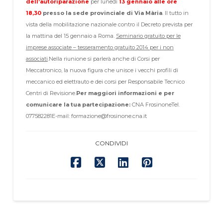
dell’autoriparazione
per lunedì
13 gennaio alle ore
18,30
presso la sede provinciale di Via Mària
. Il tutto in
vista della mobilitazione nazionale contro il Decreto prevista per
la mattina del 15 gennaio a Roma.
Seminario gratuito per le
imprese associate – tesseramento gratuito 2014 per i non
associati
.
Nella riunione si parlerà anche di Corsi per
Meccatronico, la nuova figura che unisce i vecchi profili di
meccanico ed elettrauto e dei corsi per Responsabile Tecnico
Centri di Revisione.
Per maggiori informazioni e per
comunicare la tua partecipazione:
CNA Frosinone
Tel.
077582281
E-mail: formazione@frosinone.cna.it
CONDIVIDI