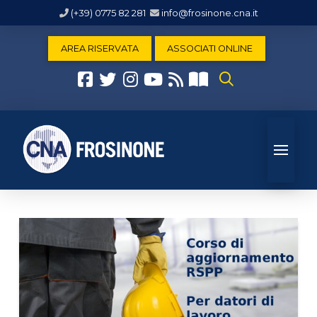
(+39) 0775 82 281
info@frosinone.cna.it
AREA RISERVATA
ASSOCIATI ONLINE