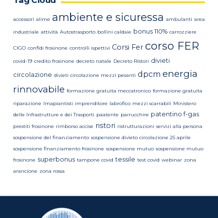
ambiente e sicuressa
accessori
alime
ambulanti
area
bonus 110%
industriale
attività
Autostrasporto
bollini caldaie
carrozziere
corso FER
Corsi Fer
CIGO
confidi frosinone
controlli ispettivi
divieti
covid-19
credito frosinone
decreto natale
Decreto Ristori
energia
dpcm
circolazione
divieti circolazione mezzi pesanti
rinnovabile
formazione gratuita meccatronico
formazione gratuita
riparazione
Imapiantisti
imprenditore
labrofico
mezzi scarrabili
Ministero
patentino f-gas
delle Infrastrutture e dei Trasporti
paatente
parrucchire
ristori
prestiti frosinone
rimborso accise
ristrutturazioni
servizi alla persona
sospensione del finanziamento
sospensione divieto circolazione 25 aprile
sospensione finanziamento frosinone
sospensione mutuo
sospensione mutuo
superbonus
tessile
frosinone
tampone covid
test covid
webinar
zona
arancione
zona rossa