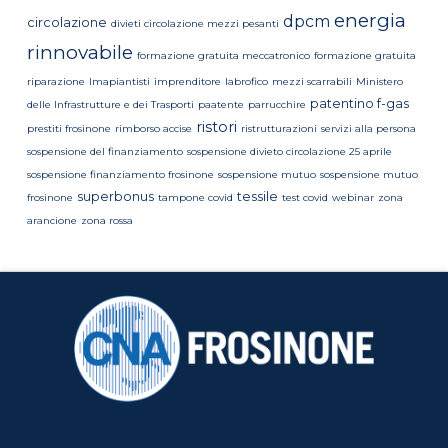
energia
dpcm
circolazione
divieti circolazione mezzi pesanti
rinnovabile
formazione gratuita meccatronico
formazione gratuita
riparazione
Imapiantisti
imprenditore
labrofico
mezzi scarrabili
Ministero
patentino f-gas
delle Infrastrutture e dei Trasporti
paatente
parrucchire
ristori
prestiti frosinone
rimborso accise
ristrutturazioni
servizi alla persona
sospensione del finanziamento
sospensione divieto circolazione 25 aprile
sospensione finanziamento frosinone
sospensione mutuo
sospensione mutuo
superbonus
tessile
frosinone
tampone covid
test covid
webinar
zona
arancione
zona rossa