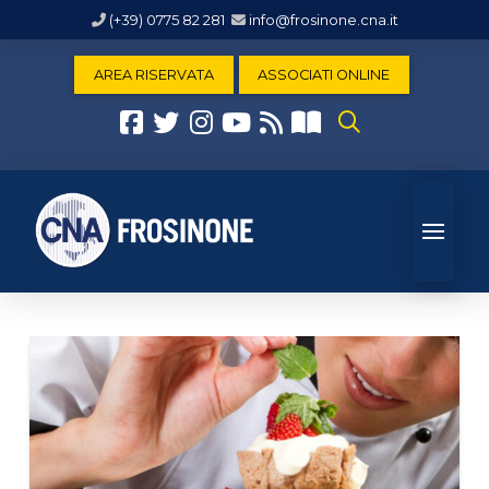
(+39) 0775 82 281
info@frosinone.cna.it
AREA RISERVATA
ASSOCIATI ONLINE