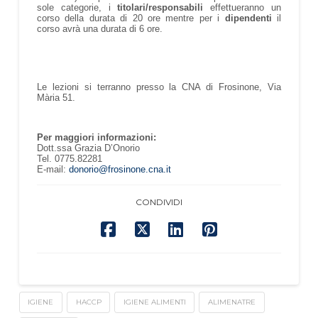
sole categorie, i
titolari/responsabili
effettueranno un
corso della durata di 20 ore mentre per i
dipendenti
il
corso avrà una durata di 6 ore.
Le lezioni si terranno presso la CNA di Frosinone, Via
Mària 51.
Per maggiori informazioni:
Dott.ssa Grazia D’Onorio
Tel. 0775.82281
E-mail:
donorio@frosinone.cna.it
CONDIVIDI
IGIENE
HACCP
IGIENE ALIMENTI
ALIMENATRE