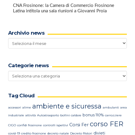
CNA Frosinone: la Camera di Commercio Frosinone
Latina intitola una sala riunioni a Giovanni Proia
Archivio news
Archivio
news
Categorie news
Categorie
news
Tag Cloud
ambiente e sicuressa
accessori
alime
ambulanti
area
bonus 110%
industriale
attività
Autostrasporto
bollini caldaie
carrozziere
corso FER
Corsi Fer
CIGO
confidi frosinone
controlli ispettivi
divieti
covid-19
credito frosinone
decreto natale
Decreto Ristori