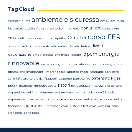
Tag Cloud
ambiente e sicuressa
accessori
alime
ambulanti
area
bonus 110%
industriale
attività
Autostrasporto
bollini caldaie
carrozziere
corso FER
Corsi Fer
CIGO
confidi frosinone
controlli ispettivi
divieti
covid-19
credito frosinone
decreto natale
Decreto Ristori
energia
dpcm
circolazione
divieti circolazione mezzi pesanti
rinnovabile
formazione gratuita meccatronico
formazione gratuita
riparazione
Imapiantisti
imprenditore
labrofico
mezzi scarrabili
Ministero
patentino f-gas
delle Infrastrutture e dei Trasporti
paatente
parrucchire
ristori
prestiti frosinone
rimborso accise
ristrutturazioni
servizi alla persona
sospensione del finanziamento
sospensione divieto circolazione 25 aprile
sospensione finanziamento frosinone
sospensione mutuo
sospensione mutuo
superbonus
tessile
frosinone
tampone covid
test covid
webinar
zona
arancione
zona rossa