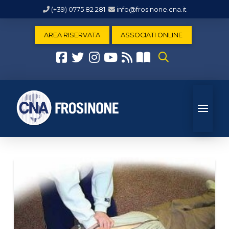
(+39) 0775 82 281
info@frosinone.cna.it
AREA RISERVATA
ASSOCIATI ONLINE