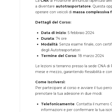
La
CNA
di Frosinone annuncia l’apertura delle
a diventare
autotrasportatore
. Questa opp
operare con veicoli di
massa complessiva fi
Dettagli del Corso:
Data di Inizio
: 5 febbraio 2024
Durata
: 74 ore
Modalità
: Senza esame finale, con certif
degli Autotrasportatori
Termine del Corso
: 18 marzo 2024
Le lezioni si terranno presso la sede CNA di 
mese e mezzo, garantendo flessibilità e comp
Come Iscriversi:
Per partecipare al corso e avviare il tuo per
prenotare la tua adesione in due modi:
Telefonicamente
: Contatta il numero 0
informazioni e per confermare la tua iscr