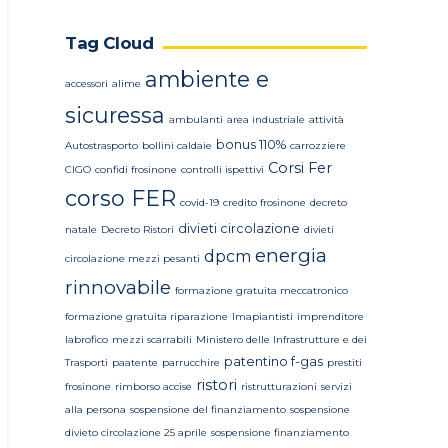
Tag Cloud
ambiente e
accessori
alime
sicuressa
ambulanti
area industriale
attività
bonus 110%
Autostrasporto
bollini caldaie
carrozziere
Corsi Fer
CIGO
confidi frosinone
controlli ispettivi
corso FER
covid-19
credito frosinone
decreto
divieti circolazione
natale
Decreto Ristori
divieti
energia
dpcm
circolazione mezzi pesanti
rinnovabile
formazione gratuita meccatronico
formazione gratuita riparazione
Imapiantisti
imprenditore
labrofico
mezzi scarrabili
Ministero delle Infrastrutture e dei
patentino f-gas
Trasporti
paatente
parrucchire
prestiti
ristori
frosinone
rimborso accise
ristrutturazioni
servizi
alla persona
sospensione del finanziamento
sospensione
divieto circolazione 25 aprile
sospensione finanziamento