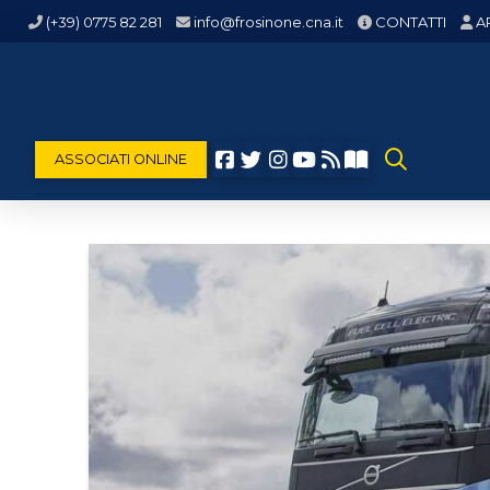
(+39) 0775 82 281
info@frosinone.cna.it
CONTATTI
A
ASSOCIATI ONLINE