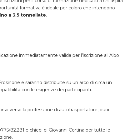
 iscrizioni per il corso di formazione dedicato a chi aspira
ortunità formativa è ideale per coloro che intendono
no a 3,5 tonnellate
.
icazione immediatamente valida per l’iscrizione all’Albo
Frosinone e saranno distribuite su un arco di circa un
atibilità con le esigenze dei partecipanti.
corso verso la professione di autotrasportatore, puoi
775/82.281 e chiedi di Giovanni Cortina per tutte le
izione.