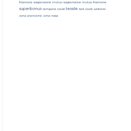
frosinone
sospensione mutuo
sospensione mutuo frosinone
superbonus
tessile
tampone covid
test covid
webinar
zona arancione
zona rossa