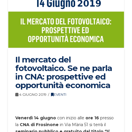
Il mercato del
fotovoltaico. Se ne parla
in CNA: prospettive ed
opportunità economica
4 GIUGNO 2019
EVENTI
Venerdì 14 giugno
con inizio alle
ore 16
presso
la
CNA di Frosinone
in Via Mària 51 si terrà il
seminario pubblico e gratuito dal titolo
“Il