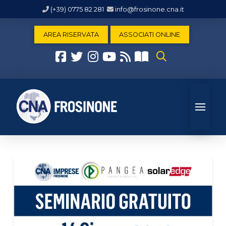
(+39) 0775 82 281
info@frosinone.cna.it
AREA RISERVATA
ASSOCIATI ONLINE