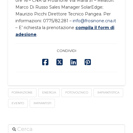
ore 16 – CNA di Frosinone Via Mària 51 – Relatori:
Marco Di Russo Sales Manager SolarEdge;
Maurizio Picchi Direttore Tecnico Pangea. Per
informazioni: 0775/82.281 –
info@frosinone.cna.it
– E’ richiesta la prenotazione
compila il form di
adesione
.
CONDIVIDI
FORMAZIONE
ENERGIA
FOTOVOLTAICO
IMPIANTISTICA
EVENTO
IMPIANTISTI
Cerca