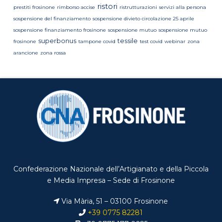
ristori
prestiti frosinone
rimborso accise
ristrutturazioni
servizi alla persona
sospensione del finanziamento
sospensione divieto circolazione 25 aprile
sospensione finanziamento frosinone
sospensione mutuo
sospensione mutuo
superbonus
tessile
frosinone
tampone covid
test covid
webinar
zona
arancione
zona rossa
Confederazione Nazionale dell’Artigianato e della Piccola
e Media Impresa – Sede di Frosinone
Via Mària, 51 – 03100 Frosinone
+39 0775 82281