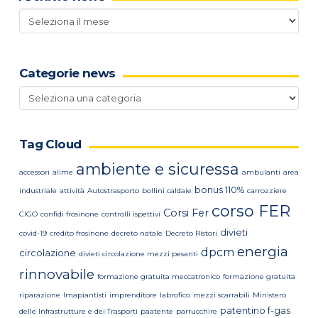
Archivio
news
Categorie news
Categorie
news
Tag Cloud
ambiente e sicuressa
accessori
alime
ambulanti
area
bonus 110%
industriale
attività
Autostrasporto
bollini caldaie
carrozziere
corso FER
Corsi Fer
CIGO
confidi frosinone
controlli ispettivi
divieti
covid-19
credito frosinone
decreto natale
Decreto Ristori
energia
dpcm
circolazione
divieti circolazione mezzi pesanti
rinnovabile
formazione gratuita meccatronico
formazione gratuita
riparazione
Imapiantisti
imprenditore
labrofico
mezzi scarrabili
Ministero
patentino f-gas
delle Infrastrutture e dei Trasporti
paatente
parrucchire