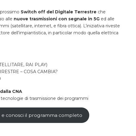
l prossimo
Switch off del Digitale Terrestre
che
io alle
nuove trasmissioni con segnale in 5G
ed alle
(satellitare, internet, e fibra ottica). L’iniziativa riveste
tore dell’impiantistica, in particolar modo quella elettrica
TELLITARE, RAI PLAY)
RRESTRE – COSA CAMBIA?
O
dalla CNA
 tecnologie di trasmissione dei programmi
 conosci il programma completo