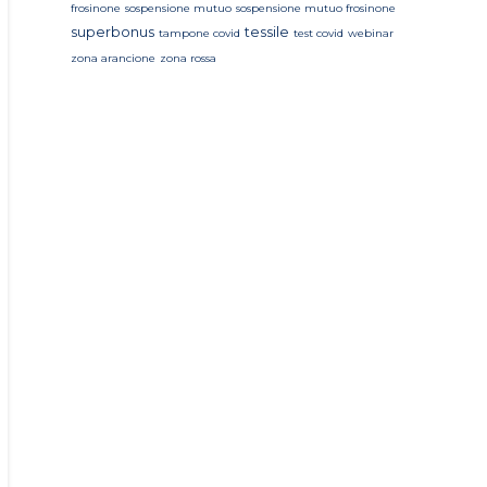
frosinone
sospensione mutuo
sospensione mutuo frosinone
superbonus
tessile
tampone covid
test covid
webinar
zona arancione
zona rossa