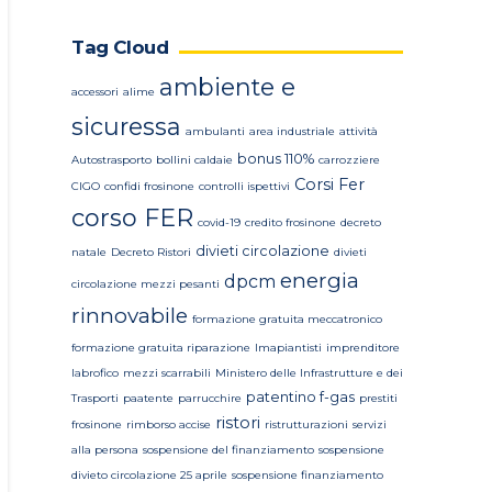
Tag Cloud
ambiente e
accessori
alime
sicuressa
ambulanti
area industriale
attività
bonus 110%
Autostrasporto
bollini caldaie
carrozziere
Corsi Fer
CIGO
confidi frosinone
controlli ispettivi
corso FER
covid-19
credito frosinone
decreto
divieti circolazione
natale
Decreto Ristori
divieti
energia
dpcm
circolazione mezzi pesanti
rinnovabile
formazione gratuita meccatronico
formazione gratuita riparazione
Imapiantisti
imprenditore
labrofico
mezzi scarrabili
Ministero delle Infrastrutture e dei
patentino f-gas
Trasporti
paatente
parrucchire
prestiti
ristori
frosinone
rimborso accise
ristrutturazioni
servizi
alla persona
sospensione del finanziamento
sospensione
divieto circolazione 25 aprile
sospensione finanziamento