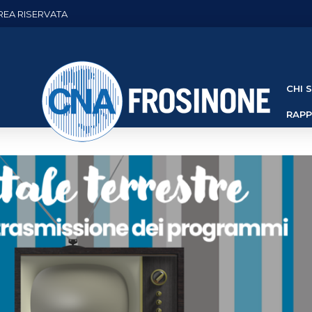
REA RISERVATA
CHI 
RAP