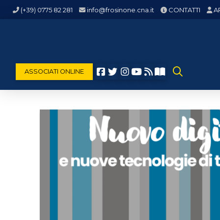
(+39) 0775 82 281
info@frosinone.cna.it
CONTATTI
A
ASSOCIATI ONLINE