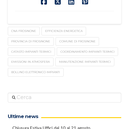
CNA FROSINONE
EFFICIENZA ENERGETICA
PROVINCIA DI FROSINONE
COMUNE DI FROSINONE
CATASTO IMPIANTI TERMICI
COORDINAMENTO IMPIANTI TERMICI
EMISSIONI IN ATMOSFERA
MANUTENZIONE IMPIANTI TERMICI
BOLLINO ELETTRONICO IMPIANTI
Cerca
Ultime news
Chiusura Estiva Uffici dal 10 al 21 agosto