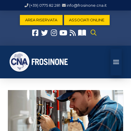
(+39) 0775 82 281
info@frosinone.cna.it
AREA RISERVATA
ASSOCIATI ONLINE