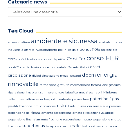
Categorie news
Categorie
news
Tag Cloud
ambiente e sicuressa
accessori
alime
ambulanti
area
bonus 110%
industriale
attività
Autostrasporto
bollini caldaie
carrozziere
corso FER
Corsi Fer
CIGO
confidi frosinone
controlli ispettivi
divieti
covid-19
credito frosinone
decreto natale
Decreto Ristori
energia
dpcm
circolazione
divieti circolazione mezzi pesanti
rinnovabile
formazione gratuita meccatronico
formazione gratuita
riparazione
Imapiantisti
imprenditore
labrofico
mezzi scarrabili
Ministero
patentino f-gas
delle Infrastrutture e dei Trasporti
paatente
parrucchire
ristori
prestiti frosinone
rimborso accise
ristrutturazioni
servizi alla persona
sospensione del finanziamento
sospensione divieto circolazione 25 aprile
sospensione finanziamento frosinone
sospensione mutuo
sospensione mutuo
superbonus
tessile
frosinone
tampone covid
test covid
webinar
zona