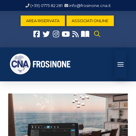
(+39) 0775 82 281
info@frosinone.cna.it
AREA RISERVATA
ASSOCIATI ONLINE