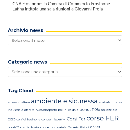
CNA Frosinone: la Camera di Commercio Frosinone
Latina intitola una sala riunioni a Giovanni Proia
Archivio news
Archivio
news
Categorie news
Categorie
news
Tag Cloud
ambiente e sicuressa
accessori
alime
ambulanti
area
bonus 110%
industriale
attività
Autostrasporto
bollini caldaie
carrozziere
corso FER
Corsi Fer
CIGO
confidi frosinone
controlli ispettivi
divieti
covid-19
credito frosinone
decreto natale
Decreto Ristori