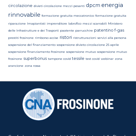
energia
dpcm
circolazione
divieti circolazione mezzi pesanti
rinnovabile
formazione gratuita meccatronico
formazione gratuita
riparazione
Imapiantisti
imprenditore
labrofico
mezzi scarrabili
Ministero
patentino f-gas
delle Infrastrutture e dei Trasporti
paatente
parrucchire
ristori
prestiti frosinone
rimborso accise
ristrutturazioni
servizi alla persona
sospensione del finanziamento
sospensione divieto circolazione 25 aprile
sospensione finanziamento frosinone
sospensione mutuo
sospensione mutuo
superbonus
tessile
frosinone
tampone covid
test covid
webinar
zona
arancione
zona rossa