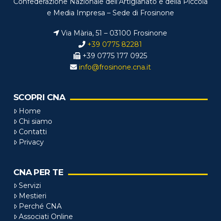
Confederazione Nazionale dell’Artigianato e della Piccola
e Media Impresa – Sede di Frosinone
Via Mària, 51 – 03100 Frosinone
+39 0775 82281
+39 0775 177 0925
info@frosinone.cna.it
SCOPRI CNA
Home
Chi siamo
Contatti
Privacy
CNA PER TE
Servizi
Mestieri
Perché CNA
Associati Online