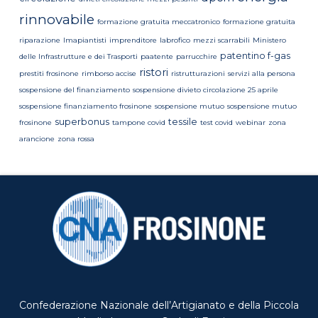
rinnovabile
formazione gratuita meccatronico
formazione gratuita
riparazione
Imapiantisti
imprenditore
labrofico
mezzi scarrabili
Ministero
patentino f-gas
delle Infrastrutture e dei Trasporti
paatente
parrucchire
ristori
prestiti frosinone
rimborso accise
ristrutturazioni
servizi alla persona
sospensione del finanziamento
sospensione divieto circolazione 25 aprile
sospensione finanziamento frosinone
sospensione mutuo
sospensione mutuo
superbonus
tessile
frosinone
tampone covid
test covid
webinar
zona
arancione
zona rossa
Confederazione Nazionale dell’Artigianato e della Piccola