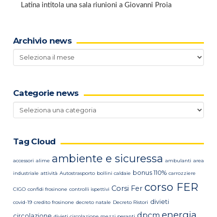
Latina intitola una sala riunioni a Giovanni Proia
Archivio news
Archivio
news
Categorie news
Categorie
news
Tag Cloud
ambiente e sicuressa
accessori
alime
ambulanti
area
bonus 110%
industriale
attività
Autostrasporto
bollini caldaie
carrozziere
corso FER
Corsi Fer
CIGO
confidi frosinone
controlli ispettivi
divieti
covid-19
credito frosinone
decreto natale
Decreto Ristori
energia
dpcm
circolazione
divieti circolazione mezzi pesanti