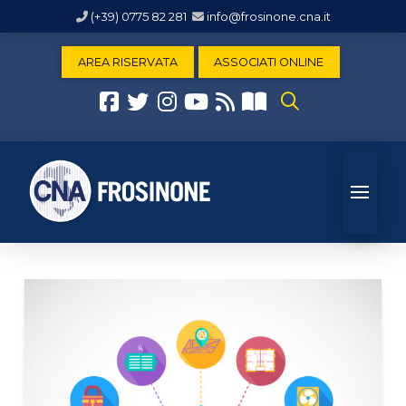
(+39) 0775 82 281
info@frosinone.cna.it
AREA RISERVATA
ASSOCIATI ONLINE