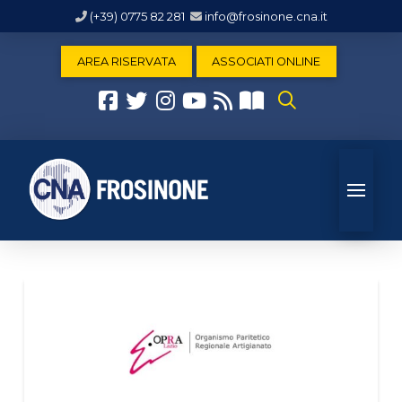
(+39) 0775 82 281
info@frosinone.cna.it
AREA RISERVATA
ASSOCIATI ONLINE