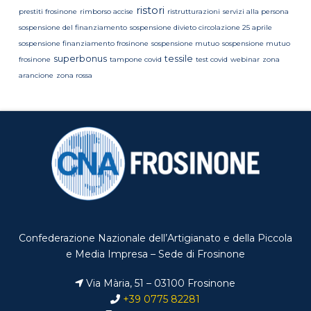
ristori
prestiti frosinone
rimborso accise
ristrutturazioni
servizi alla persona
sospensione del finanziamento
sospensione divieto circolazione 25 aprile
sospensione finanziamento frosinone
sospensione mutuo
sospensione mutuo
superbonus
tessile
frosinone
tampone covid
test covid
webinar
zona
arancione
zona rossa
Confederazione Nazionale dell’Artigianato e della Piccola
e Media Impresa – Sede di Frosinone
Via Mària, 51 – 03100 Frosinone
+39 0775 82281