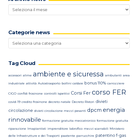
Archivio
news
Categorie news
Categorie
news
Tag Cloud
ambiente e sicuressa
accessori
alime
ambulanti
area
bonus 110%
industriale
attività
Autostrasporto
bollini caldaie
carrozziere
corso FER
Corsi Fer
CIGO
confidi frosinone
controlli ispettivi
divieti
covid-19
credito frosinone
decreto natale
Decreto Ristori
energia
dpcm
circolazione
divieti circolazione mezzi pesanti
rinnovabile
formazione gratuita meccatronico
formazione gratuita
riparazione
Imapiantisti
imprenditore
labrofico
mezzi scarrabili
Ministero
patentino f-gas
delle Infrastrutture e dei Trasporti
paatente
parrucchire