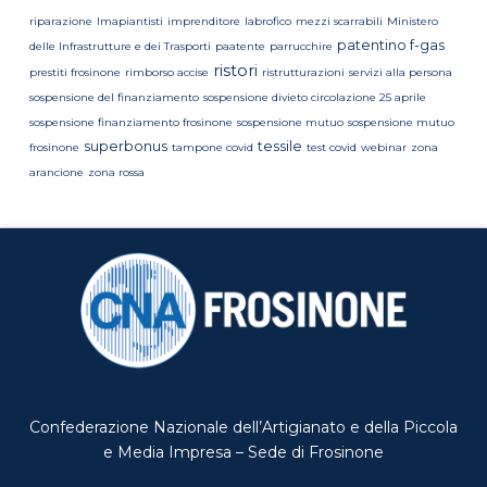
riparazione
Imapiantisti
imprenditore
labrofico
mezzi scarrabili
Ministero
patentino f-gas
delle Infrastrutture e dei Trasporti
paatente
parrucchire
ristori
prestiti frosinone
rimborso accise
ristrutturazioni
servizi alla persona
sospensione del finanziamento
sospensione divieto circolazione 25 aprile
sospensione finanziamento frosinone
sospensione mutuo
sospensione mutuo
superbonus
tessile
frosinone
tampone covid
test covid
webinar
zona
arancione
zona rossa
Confederazione Nazionale dell’Artigianato e della Piccola
e Media Impresa – Sede di Frosinone