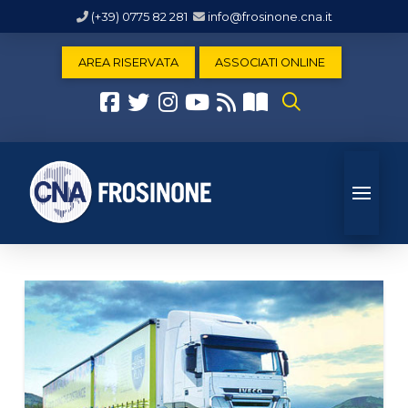
(+39) 0775 82 281
info@frosinone.cna.it
AREA RISERVATA
ASSOCIATI ONLINE