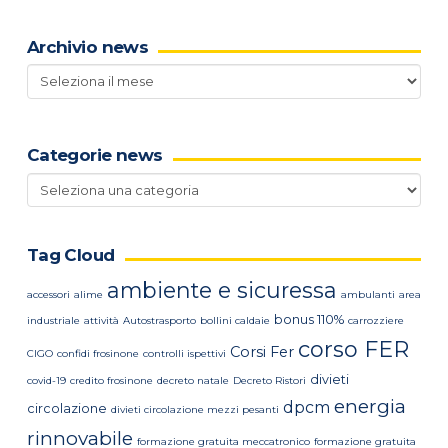
Archivio news
Archivio
news
Categorie news
Categorie
news
Tag Cloud
ambiente e sicuressa
accessori
alime
ambulanti
area
bonus 110%
industriale
attività
Autostrasporto
bollini caldaie
carrozziere
corso FER
Corsi Fer
CIGO
confidi frosinone
controlli ispettivi
divieti
covid-19
credito frosinone
decreto natale
Decreto Ristori
energia
dpcm
circolazione
divieti circolazione mezzi pesanti
rinnovabile
formazione gratuita meccatronico
formazione gratuita