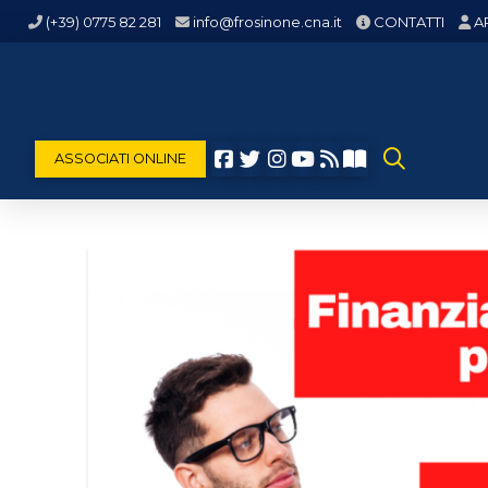
(+39) 0775 82 281
info@frosinone.cna.it
CONTATTI
A
ASSOCIATI ONLINE