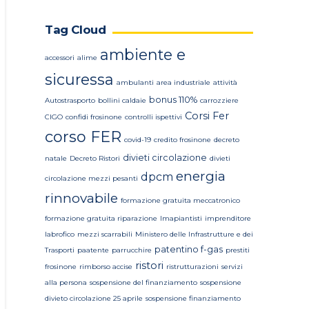
Tag Cloud
ambiente e
accessori
alime
sicuressa
ambulanti
area industriale
attività
bonus 110%
Autostrasporto
bollini caldaie
carrozziere
Corsi Fer
CIGO
confidi frosinone
controlli ispettivi
corso FER
covid-19
credito frosinone
decreto
divieti circolazione
natale
Decreto Ristori
divieti
energia
dpcm
circolazione mezzi pesanti
rinnovabile
formazione gratuita meccatronico
formazione gratuita riparazione
Imapiantisti
imprenditore
labrofico
mezzi scarrabili
Ministero delle Infrastrutture e dei
patentino f-gas
Trasporti
paatente
parrucchire
prestiti
ristori
frosinone
rimborso accise
ristrutturazioni
servizi
alla persona
sospensione del finanziamento
sospensione
divieto circolazione 25 aprile
sospensione finanziamento