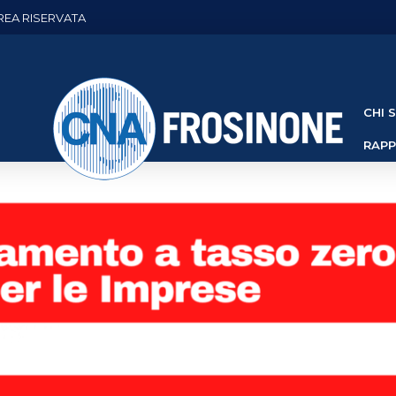
REA RISERVATA
CHI 
RAP