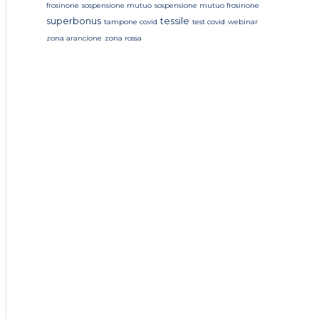
frosinone
sospensione mutuo
sospensione mutuo frosinone
superbonus
tessile
tampone covid
test covid
webinar
zona arancione
zona rossa