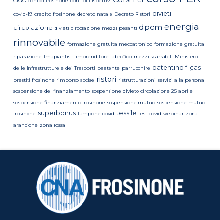
CIGO
confidi frosinone
controlli ispettivi
divieti
covid-19
credito frosinone
decreto natale
Decreto Ristori
energia
dpcm
circolazione
divieti circolazione mezzi pesanti
rinnovabile
formazione gratuita meccatronico
formazione gratuita
riparazione
Imapiantisti
imprenditore
labrofico
mezzi scarrabili
Ministero
patentino f-gas
delle Infrastrutture e dei Trasporti
paatente
parrucchire
ristori
prestiti frosinone
rimborso accise
ristrutturazioni
servizi alla persona
sospensione del finanziamento
sospensione divieto circolazione 25 aprile
sospensione finanziamento frosinone
sospensione mutuo
sospensione mutuo
superbonus
tessile
frosinone
tampone covid
test covid
webinar
zona
arancione
zona rossa