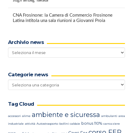
sugli airbag Takata
CNA Frosinone: la Camera di Commercio Frosinone
Latina intitola una sala riunioni a Giovanni Proia
Archivio news
Archivio
news
Categorie news
Categorie
news
Tag Cloud
ambiente e sicuressa
accessori
alime
ambulanti
area
bonus 110%
industriale
attività
Autostrasporto
bollini caldaie
carrozziere
corso FER
Corsi Fer