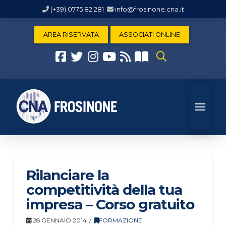
(+39) 0775 82 281
info@frosinone.cna.it
AREA RISERVATA
ASSOCIATI ONLINE
Rilanciare la
competitività della tua
impresa – Corso gratuito
28 GENNAIO 2014
FORMAZIONE