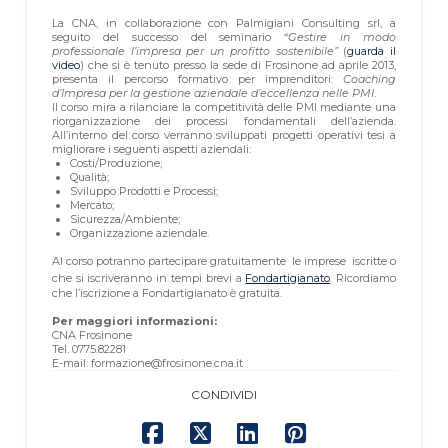
La CNA, in collaborazione con Palmigiani Consulting srl, a
seguito del successo del seminario “
Gestire in modo
professionale l’impresa per un profitto sostenibile”
(
guarda il
video
) che si è tenuto presso la sede di Frosinone ad aprile 2013,
presenta il percorso formativo per imprenditori:
Coaching
d’Impresa per la gestione aziendale d’eccellenza nelle PMI
.
Il corso mira a rilanciare la competitività delle PMI mediante una
riorganizzazione dei processi fondamentali dell’azienda.
All’interno del corso verranno sviluppati progetti operativi tesi a
migliorare i seguenti aspetti aziendali:
Costi/Produzione;
Qualità;
Sviluppo Prodotti e Processi;
Mercato;
Sicurezza/Ambiente;
Organizzazione aziendale.
Al corso potranno partecipare gratuitamente le imprese iscritte o
che si iscriveranno in tempi brevi a
Fondartigianato
. Ricordiamo
che l’iscrizione a Fondartigianato è gratuita.
Per maggiori informazioni:
CNA Frosinone
Tel. 0775.82281
E-mail: formazione@frosinone.cna.it
CONDIVIDI