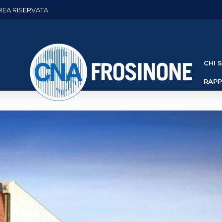
REA RISERVATA
CHI 
RAP