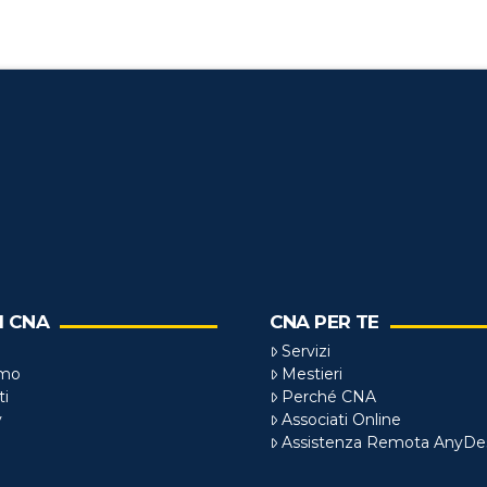
I CNA
CNA PER TE
Servizi
amo
Mestieri
ti
Perché CNA
y
Associati Online
Assistenza Remota AnyDe