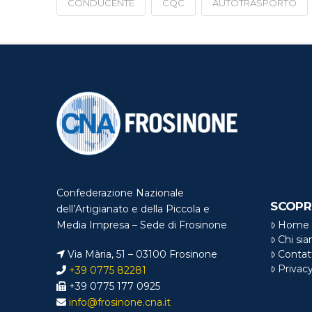
CONDUCENTE
CQC
AUTOTRASPORTO
Confederazione Nazionale
SCOPR
dell’Artigianato e della Piccola e
Home
Media Impresa – Sede di Frosinone
Chi si
Via Mària, 51 – 03100 Frosinone
Contat
Privac
+39 0775 82281
+39 0775 177 0925
info@frosinone.cna.it