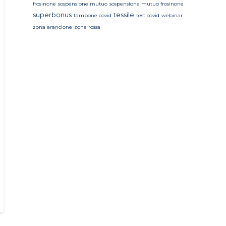
frosinone
sospensione mutuo
sospensione mutuo frosinone
superbonus
tessile
tampone covid
test covid
webinar
zona arancione
zona rossa