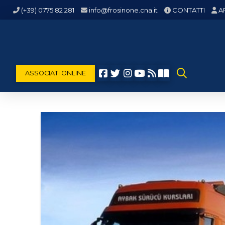
(+39) 0775 82 281
info@frosinone.cna.it
CONTATTI
A
ASSOCIATI ONLINE