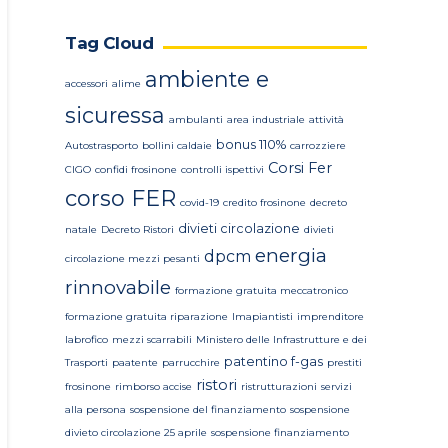
Tag Cloud
ambiente e
accessori
alime
sicuressa
ambulanti
area industriale
attività
bonus 110%
Autostrasporto
bollini caldaie
carrozziere
Corsi Fer
CIGO
confidi frosinone
controlli ispettivi
corso FER
covid-19
credito frosinone
decreto
divieti circolazione
natale
Decreto Ristori
divieti
energia
dpcm
circolazione mezzi pesanti
rinnovabile
formazione gratuita meccatronico
formazione gratuita riparazione
Imapiantisti
imprenditore
labrofico
mezzi scarrabili
Ministero delle Infrastrutture e dei
patentino f-gas
Trasporti
paatente
parrucchire
prestiti
ristori
frosinone
rimborso accise
ristrutturazioni
servizi
alla persona
sospensione del finanziamento
sospensione
divieto circolazione 25 aprile
sospensione finanziamento