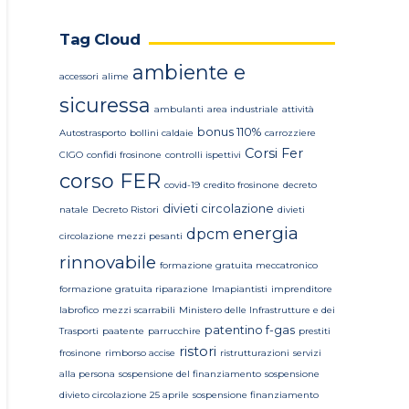
Tag Cloud
ambiente e
accessori
alime
sicuressa
ambulanti
area industriale
attività
bonus 110%
Autostrasporto
bollini caldaie
carrozziere
Corsi Fer
CIGO
confidi frosinone
controlli ispettivi
corso FER
covid-19
credito frosinone
decreto
divieti circolazione
natale
Decreto Ristori
divieti
energia
dpcm
circolazione mezzi pesanti
rinnovabile
formazione gratuita meccatronico
formazione gratuita riparazione
Imapiantisti
imprenditore
labrofico
mezzi scarrabili
Ministero delle Infrastrutture e dei
patentino f-gas
Trasporti
paatente
parrucchire
prestiti
ristori
frosinone
rimborso accise
ristrutturazioni
servizi
alla persona
sospensione del finanziamento
sospensione
divieto circolazione 25 aprile
sospensione finanziamento