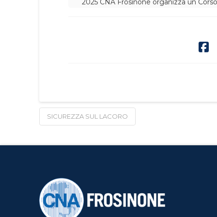
2025 CNA Frosinone organizza un Cors
SICUREZZA SUL LACORO