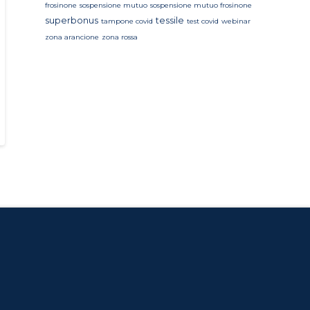
frosinone
sospensione mutuo
sospensione mutuo frosinone
superbonus
tessile
tampone covid
test covid
webinar
zona arancione
zona rossa