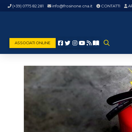
(+39) 0775 82 281
info@frosinone.cna.it
CONTATTI
A
ASSOCIATI ONLINE