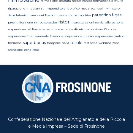
formazione gratuita meccatronico
formazione gratuita
riparazione
Imapiantisti
imprenditore
labrofico
mezzi scarrabili
Ministero
patentino f-gas
delle Infrastrutture e dei Trasporti
paatente
parrucchire
ristori
prestiti frosinone
rimborso accise
ristrutturazioni
servizi alla persona
sospensione del finanziamento
sospensione divieto circolazione 25 aprile
sospensione finanziamento frosinone
sospensione mutuo
sospensione mutuo
superbonus
tessile
frosinone
tampone covid
test covid
webinar
zona
arancione
zona rossa
Confederazione Nazionale dell’Artigianato e della Piccola
e Media Impresa – Sede di Frosinone