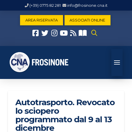
(+39) 0775 82 281
info@frosinone.cna.it
AREA RISERVATA
ASSOCIATI ONLINE
Autotrasporto. Revocato
lo sciopero
programmato dal 9 al 13
dicembre