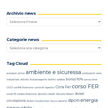
Archivio news
Archivio
news
Categorie news
Categorie
news
Tag Cloud
ambiente e sicuressa
accessori
alime
ambulanti
area
bonus 110%
industriale
attività
Autostrasporto
bollini caldaie
carrozziere
corso FER
Corsi Fer
CIGO
confidi frosinone
controlli ispettivi
divieti
covid-19
credito frosinone
decreto natale
Decreto Ristori
energia
dpcm
circolazione
divieti circolazione mezzi pesanti
rinnovabile