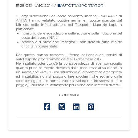
28 GENNAIO 2014
AUTOTRASPORTATORI
Gli organi decisionali del coordinamento unitario UNATRAS e di
ANITA hanno valutato positivamente le risposte ricevute dal
Ministro delle Infrastrutture e dei Trasporti Maurizio Lupi, in
particolare:
ripristino delle agevolazioni sulle accise e sulla riduzione del
costo del lavoro (INAIL);
protocollo d’intesa che impegna il ministero su tutte le altre
criticità rappresentate.
Per questo hanno revocato il fermo nazionale dei servizi di
autotrasporto programmato dal 9 al 13 dicembre 2013.
Nel risultato ottenuto c’è la consapevolezza di aver conseguito
quanto principalmente richiesto dalla base associativa e che, in
un Paese che vive in una situazione di drammatica emergenza
ed instabilità, non si possono fare proclami che esulano dalle
cose perseguibili se non si vuole scivolare nell’irresponsabilità o
peggio, utilizzare l’autotrasporto per rivendicare interessi diversi.
CONDIVIDI