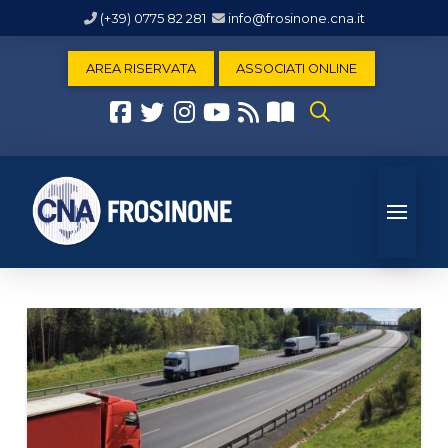
(+39) 0775 82 281
info@frosinone.cna.it
AREA RISERVATA
ASSOCIATI ONLINE