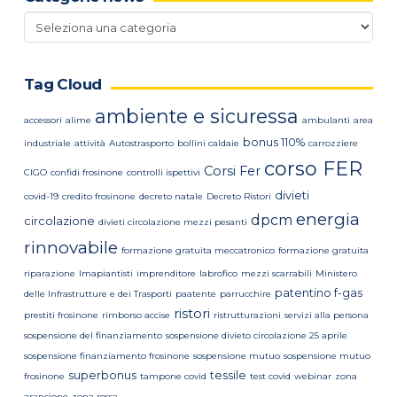
Categorie
news
Tag Cloud
ambiente e sicuressa
accessori
alime
ambulanti
area
bonus 110%
industriale
attività
Autostrasporto
bollini caldaie
carrozziere
corso FER
Corsi Fer
CIGO
confidi frosinone
controlli ispettivi
divieti
covid-19
credito frosinone
decreto natale
Decreto Ristori
energia
dpcm
circolazione
divieti circolazione mezzi pesanti
rinnovabile
formazione gratuita meccatronico
formazione gratuita
riparazione
Imapiantisti
imprenditore
labrofico
mezzi scarrabili
Ministero
patentino f-gas
delle Infrastrutture e dei Trasporti
paatente
parrucchire
ristori
prestiti frosinone
rimborso accise
ristrutturazioni
servizi alla persona
sospensione del finanziamento
sospensione divieto circolazione 25 aprile
sospensione finanziamento frosinone
sospensione mutuo
sospensione mutuo
superbonus
tessile
frosinone
tampone covid
test covid
webinar
zona
arancione
zona rossa