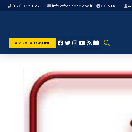
(+39) 0775 82 281
info@frosinone.cna.it
CONTATTI
A
ASSOCIATI ONLINE