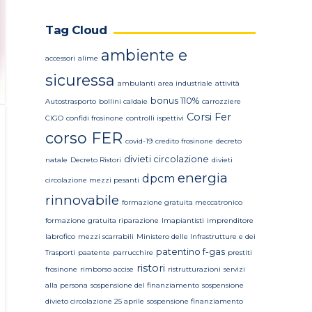
Tag Cloud
ambiente e
accessori
alime
sicuressa
ambulanti
area industriale
attività
bonus 110%
Autostrasporto
bollini caldaie
carrozziere
Corsi Fer
CIGO
confidi frosinone
controlli ispettivi
corso FER
covid-19
credito frosinone
decreto
divieti circolazione
natale
Decreto Ristori
divieti
energia
dpcm
circolazione mezzi pesanti
rinnovabile
formazione gratuita meccatronico
formazione gratuita riparazione
Imapiantisti
imprenditore
labrofico
mezzi scarrabili
Ministero delle Infrastrutture e dei
patentino f-gas
Trasporti
paatente
parrucchire
prestiti
ristori
frosinone
rimborso accise
ristrutturazioni
servizi
alla persona
sospensione del finanziamento
sospensione
divieto circolazione 25 aprile
sospensione finanziamento