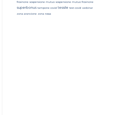
frosinone
sospensione mutuo
sospensione mutuo frosinone
superbonus
tessile
tampone covid
test covid
webinar
zona arancione
zona rossa