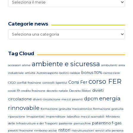
news
Categorie news
Categorie
news
Tag Cloud
ambiente e sicuressa
accessori
alime
ambulanti
area
bonus 110%
industriale
attività
Autostrasporto
bollini caldaie
carrozziere
corso FER
Corsi Fer
CIGO
confidi frosinone
controlli ispettivi
divieti
covid-19
credito frosinone
decreto natale
Decreto Ristori
energia
dpcm
circolazione
divieti circolazione mezzi pesanti
rinnovabile
formazione gratuita meccatronico
formazione gratuita
riparazione
Imapiantisti
imprenditore
labrofico
mezzi scarrabili
Ministero
patentino f-gas
delle Infrastrutture e dei Trasporti
paatente
parrucchire
ristori
prestiti frosinone
rimborso accise
ristrutturazioni
servizi alla persona