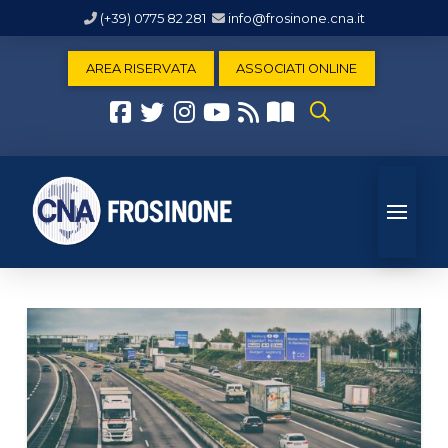
(+39) 0775 82 281
info@frosinone.cna.it
AREA RISERVATA
ASSOCIATI ONLINE