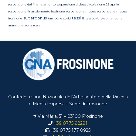
sospensione del finanziamento
sospensione divieto circolazione 25 aprile
sospensione finanziamento frosinone
sospensione mutuo
sospensione mutuo
superbonus
tessile
frosinone
tampone covid
test covid
webinar
zona
arancione
zona rossa
Confederazione Nazionale dell’Artigianato e della Piccola
e Media Impresa – Sede di Frosinone
Via Mària, 51 – 03100 Frosinone
+39 0775 82281
+39 0775 177 0925