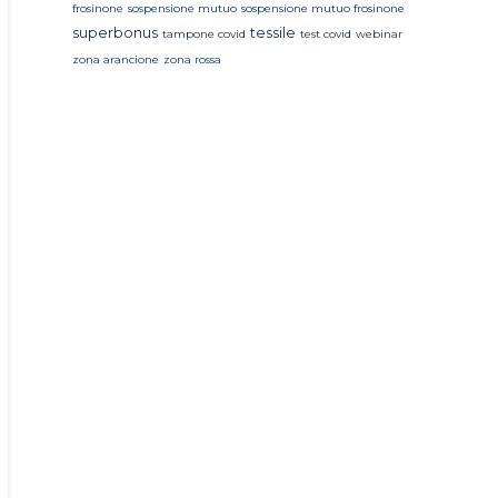
frosinone
sospensione mutuo
sospensione mutuo frosinone
superbonus
tessile
tampone covid
test covid
webinar
zona arancione
zona rossa