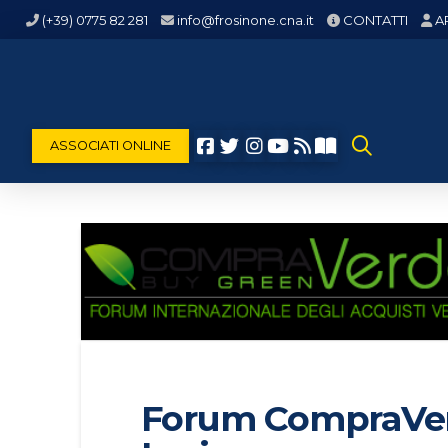
(+39) 0775 82 281
info@frosinone.cna.it
CONTATTI
A
ASSOCIATI ONLINE
Forum CompraVerd