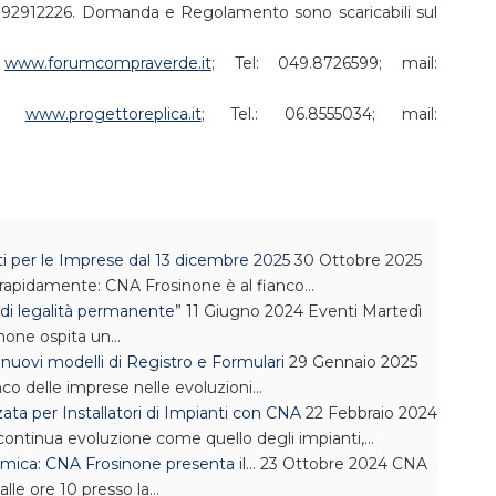
06.92912226. Domanda e Regolamento sono scaricabili sul
b
www.forumcompraverde.it
; Tel: 049.8726599; mail:
eb
www.progettoreplica.it
; Tel.: 06.8555034; mail:
i per le Imprese dal 13 dicembre 2025
30 Ottobre 2025
rapidamente: CNA Frosinone è al fianco…
di legalità permanente”
11 Giugno 2024
Eventi
Martedì
none ospita un…
 nuovi modelli di Registro e Formulari
29 Gennaio 2025
co delle imprese nelle evoluzioni…
a per Installatori di Impianti con CNA
22 Febbraio 2024
 continua evoluzione come quello degli impianti,…
mica: CNA Frosinone presenta il…
23 Ottobre 2024
CNA
alle ore 10 presso la…