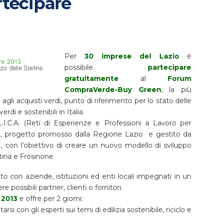
rtecipare
Per
30 imprese del Lazio
è
possibile
partecipare
gratuitamente
al
Forum
CompraVerde-Buy Green
, la più
gli acquisti verdi, punto di riferimento per lo stato delle
erdi e sostenibili in Italia.
.I.C.A. (Reti di Esperienze e Professioni a Lavoro per
), progetto promosso dalla Regione Lazio e gestito da
 l’obiettivo di creare un nuovo modello di sviluppo
tina e Frosinone.
to con aziende, istituzioni ed enti locali impegnati in un
 possibili partner, clienti o fornitori.
 2013
e offre per 2 giorni:
arsi con gli esperti sui temi di edilizia sostenibile, riciclo e