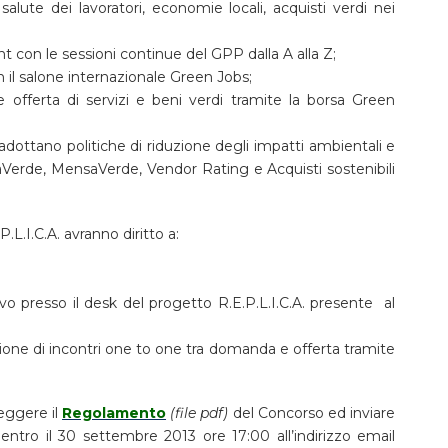
 salute dei lavoratori, economie locali, acquisti verdi nei
con le sessioni continue del GPP dalla A alla Z;
n il salone internazionale Green Jobs;
e offerta di servizi e beni verdi tramite la borsa Green
 adottano politiche di riduzione degli impatti ambientali e
raVerde, MensaVerde, Vendor Rating e Acquisti sostenibili
L.I.C.A. avranno diritto a:
ivo presso il desk del progetto R.E.P.L.I.C.A. presente al
zione di incontri one to one tra domanda e offerta tramite
leggere il
Regolamento
(file pdf)
del Concorso ed inviare
entro il 30 settembre 2013 ore 17:00 all’indirizzo email