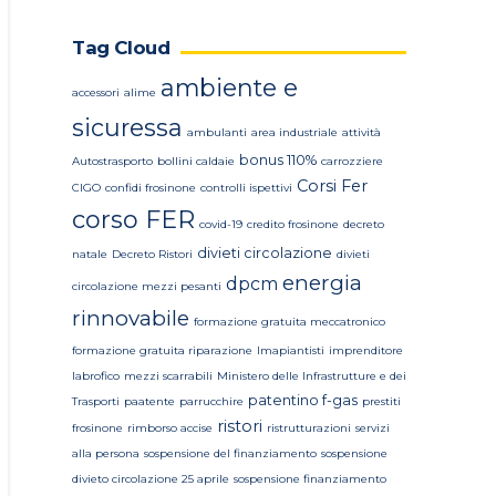
Tag Cloud
ambiente e
accessori
alime
sicuressa
ambulanti
area industriale
attività
bonus 110%
Autostrasporto
bollini caldaie
carrozziere
Corsi Fer
CIGO
confidi frosinone
controlli ispettivi
corso FER
covid-19
credito frosinone
decreto
divieti circolazione
natale
Decreto Ristori
divieti
energia
dpcm
circolazione mezzi pesanti
rinnovabile
formazione gratuita meccatronico
formazione gratuita riparazione
Imapiantisti
imprenditore
labrofico
mezzi scarrabili
Ministero delle Infrastrutture e dei
patentino f-gas
Trasporti
paatente
parrucchire
prestiti
ristori
frosinone
rimborso accise
ristrutturazioni
servizi
alla persona
sospensione del finanziamento
sospensione
divieto circolazione 25 aprile
sospensione finanziamento