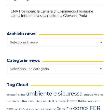
CNA Frosinone: la Camera di Commercio Frosinone
Latina intitola una sala riunioni a Giovanni Proia
Archivio news
Archivio
news
Categorie news
Categorie
news
Tag Cloud
ambiente e sicuressa
accessori
alime
ambulanti
area
bonus 110%
industriale
attività
Autostrasporto
bollini caldaie
carrozziere
corso FER
Corsi Fer
CIGO
confidi frosinone
controlli ispettivi