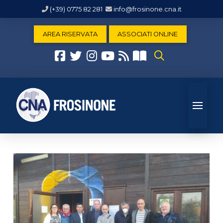
(+39) 0775 82 281
info@frosinone.cna.it
AREA RISERVATA
ASSOCIATI ONLINE