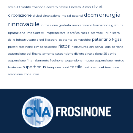
divieti
covid-19
credito frosinone
decreto natale
Decreto Ristori
energia
dpcm
circolazione
divieti circolazione mezzi pesanti
rinnovabile
formazione gratuita meccatronico
formazione gratuita
riparazione
Imapiantisti
imprenditore
labrofico
mezzi scarrabili
Ministero
patentino f-gas
delle Infrastrutture e dei Trasporti
paatente
parrucchire
ristori
prestiti frosinone
rimborso accise
ristrutturazioni
servizi alla persona
sospensione del finanziamento
sospensione divieto circolazione 25 aprile
sospensione finanziamento frosinone
sospensione mutuo
sospensione mutuo
superbonus
tessile
frosinone
tampone covid
test covid
webinar
zona
arancione
zona rossa