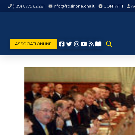
(+39) 0775 82 281
info@frosinone.cna.it
CONTATTI
A
ASSOCIATI ONLINE