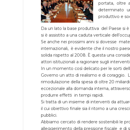
portata, oltre
determinato u
produttivo e soc
Da un lato la base produttiva del Paese si è
si è assistito a una caduta verticale dell’oc
Se anche nei prossimi anni si dovesse materi
internazionali, è evidente che il nostro pae
solida rispetto al 2008. È questa una consid
attori istituzionali a ragionare sugli intervent
In un momento così delicato per le sorti del
Governo un atto di realismo e di coraggio. 
rimodulazione della spesa di oltre 20 miliardi
eccezionale alla domanda interna, attraverso 
produrre effetti in tempi rapidi.
Si tratta di un insieme di interventi da attua
il cui obiettivo finale sia il ritorno a una cres
pubblici.
Abbiamo cercato di rendere sostenibili le pr
alleggerimento della pressione fiscale e di s