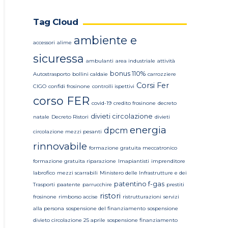
Tag Cloud
ambiente e
accessori
alime
sicuressa
ambulanti
area industriale
attività
bonus 110%
Autostrasporto
bollini caldaie
carrozziere
Corsi Fer
CIGO
confidi frosinone
controlli ispettivi
corso FER
covid-19
credito frosinone
decreto
divieti circolazione
natale
Decreto Ristori
divieti
energia
dpcm
circolazione mezzi pesanti
rinnovabile
formazione gratuita meccatronico
formazione gratuita riparazione
Imapiantisti
imprenditore
labrofico
mezzi scarrabili
Ministero delle Infrastrutture e dei
patentino f-gas
Trasporti
paatente
parrucchire
prestiti
ristori
frosinone
rimborso accise
ristrutturazioni
servizi
alla persona
sospensione del finanziamento
sospensione
divieto circolazione 25 aprile
sospensione finanziamento