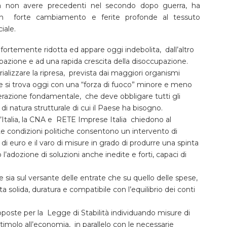
 a non avere precedenti nel secondo dopo guerra, ha
n forte cambiamento e ferite profonde al tessuto
iale.
 fortemente ridotta ed appare oggi indebolita, dall’altro
cupazione e ad una rapida crescita della disoccupazione.
alizzare la ripresa, prevista dai maggiori organismi
se si trova oggi con una “forza di fuoco” minore e meno
erazione fondamentale, che deve obbligare tutti gli
i di natura strutturale di cui il Paese ha bisogno.
l’Italia, la CNA e RETE Imprese Italia chiedono al
Le condizioni politiche consentono un intervento di
 di euro e il varo di misure in grado di produrre una spinta
l’adozione di soluzioni anche inedite e forti, capaci di
re sia sul versante delle entrate che su quello delle spese,
cita solida, duratura e compatibile con l’equilibrio dei conti
oposte per la Legge di Stabilità individuando misure di
timolo all’economia, in parallelo con le necessarie