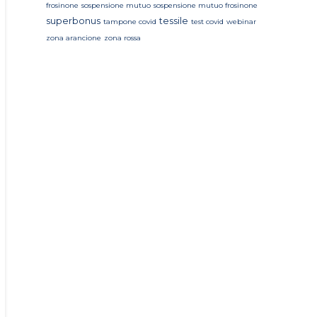
frosinone
sospensione mutuo
sospensione mutuo frosinone
superbonus
tessile
tampone covid
test covid
webinar
zona arancione
zona rossa