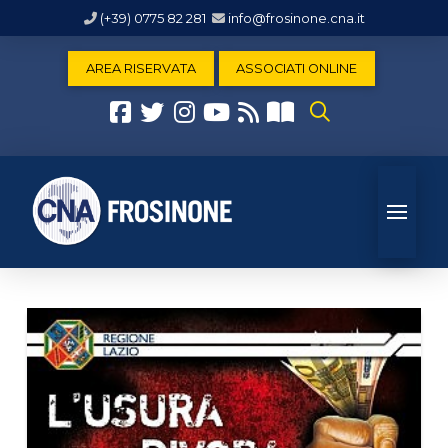
(+39) 0775 82 281
info@frosinone.cna.it
AREA RISERVATA
ASSOCIATI ONLINE