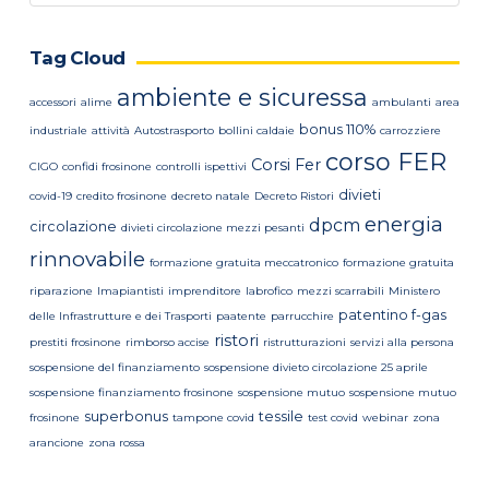
news
Tag Cloud
ambiente e sicuressa
accessori
alime
ambulanti
area
bonus 110%
industriale
attività
Autostrasporto
bollini caldaie
carrozziere
corso FER
Corsi Fer
CIGO
confidi frosinone
controlli ispettivi
divieti
covid-19
credito frosinone
decreto natale
Decreto Ristori
energia
dpcm
circolazione
divieti circolazione mezzi pesanti
rinnovabile
formazione gratuita meccatronico
formazione gratuita
riparazione
Imapiantisti
imprenditore
labrofico
mezzi scarrabili
Ministero
patentino f-gas
delle Infrastrutture e dei Trasporti
paatente
parrucchire
ristori
prestiti frosinone
rimborso accise
ristrutturazioni
servizi alla persona
sospensione del finanziamento
sospensione divieto circolazione 25 aprile
sospensione finanziamento frosinone
sospensione mutuo
sospensione mutuo
superbonus
tessile
frosinone
tampone covid
test covid
webinar
zona
arancione
zona rossa