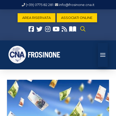
(+39) 0775 82 281
info@frosinone.cna.it
AREA RISERVATA
ASSOCIATI ONLINE