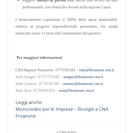
soggetti
titolari di partita IVA
, anche non iscritti ad albi
professionali, con domicilio fiscale nella regione Lazio.
I finanziamenti copriranno il 100% delle spese ammissibili
relative al progetto imprenditoriale presentato, che andrà
realizzato entro 12 mesi dall’ottenimento del prestito.
Per maggiori informazioni
CNA Imprese Frosinone: 0775/82281 –
info@frosinone.cna.it
Sede Anagni: 0775/772162 –
anagni@frosinone.cna.it
S
ede Cassino: 0776/24748 –
cassino@frosinone.cna.it
S
ede Sora: 0776/831952 –
sora@frosinone.cna.it
Leggi anche:
Microcredito per le Imprese – Rivolgiti a CNA
Frosinone
CONDIVIDI