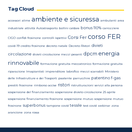
Tag Cloud
ambiente e sicuressa
accessori
alime
ambulanti
area
bonus 110%
industriale
attività
Autostrasporto
bollini caldaie
carrozziere
corso FER
Corsi Fer
CIGO
confidi frosinone
controlli ispettivi
divieti
covid-19
credito frosinone
decreto natale
Decreto Ristori
energia
dpcm
circolazione
divieti circolazione mezzi pesanti
rinnovabile
formazione gratuita meccatronico
formazione gratuita
riparazione
Imapiantisti
imprenditore
labrofico
mezzi scarrabili
Ministero
patentino f-gas
delle Infrastrutture e dei Trasporti
paatente
parrucchire
ristori
prestiti frosinone
rimborso accise
ristrutturazioni
servizi alla persona
sospensione del finanziamento
sospensione divieto circolazione 25 aprile
sospensione finanziamento frosinone
sospensione mutuo
sospensione mutuo
superbonus
tessile
frosinone
tampone covid
test covid
webinar
zona
arancione
zona rossa