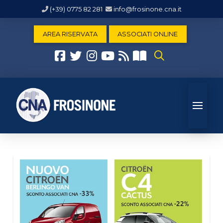
(+39) 0775 82 281
info@frosinone.cna.it
AREA RISERVATA
ASSOCIATI ONLINE