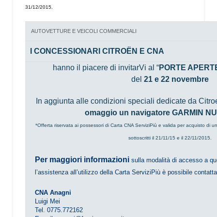
31/12/2015.
AUTOVETTURE E VEICOLI COMMERCIALI
I CONCESSIONARI CITROËN E CNA
hanno il piacere di invitarVi al “
PORTE APERTE
del
21 e 22 novembre
In aggiunta alle condizioni speciali dedicate da Cit
omaggio un navigatore GARMIN NUVI
*Offerta riservata ai possessori di Carta CNA ServiziPiù e valida per acquisto di un 
sottoscritti il 21/11/15 e il 22/11/2015.
Per maggiori informazioni
sulla modalità di accesso a qu
l’assistenza all’utilizzo della Carta ServiziPiù è possibile contatta
CNA Anagni
Luigi Mei
Tel. 0775.772162