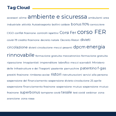
Tag Cloud
ambiente e sicuressa
accessori
alime
ambulanti
area
bonus 110%
industriale
attività
Autostrasporto
bollini caldaie
carrozziere
corso FER
Corsi Fer
CIGO
confidi frosinone
controlli ispettivi
divieti
covid-19
credito frosinone
decreto natale
Decreto Ristori
energia
dpcm
circolazione
divieti circolazione mezzi pesanti
rinnovabile
formazione gratuita meccatronico
formazione gratuita
riparazione
Imapiantisti
imprenditore
labrofico
mezzi scarrabili
Ministero
patentino f-gas
delle Infrastrutture e dei Trasporti
paatente
parrucchire
ristori
prestiti frosinone
rimborso accise
ristrutturazioni
servizi alla persona
sospensione del finanziamento
sospensione divieto circolazione 25 aprile
sospensione finanziamento frosinone
sospensione mutuo
sospensione mutuo
superbonus
tessile
frosinone
tampone covid
test covid
webinar
zona
arancione
zona rossa