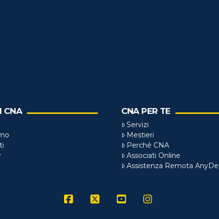
I CNA
CNA PER TE
Servizi
amo
Mestieri
ti
Perché CNA
y
Associati Online
Assistenza Remota AnyDe
Facebook
X
YouTube
Instagram