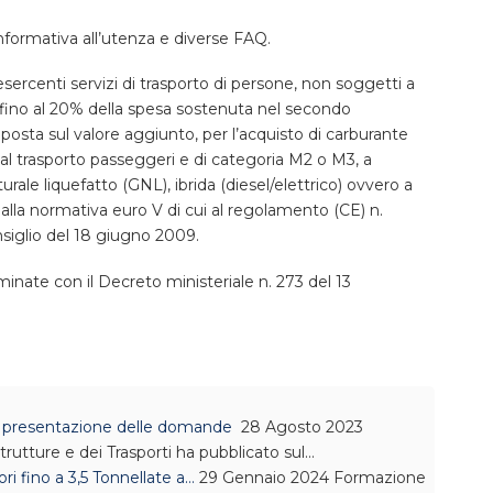
nformativa all’utenza e diverse FAQ.
sercenti servizi di trasporto di persone, non soggetti a
o fino al 20% della spesa sostenuta nel secondo
posta sul valore aggiunto, per l’acquisto di carburante
 al trasporto passeggeri e di categoria M2 o M3, a
rale liquefatto (GNL), ibrida (diesel/elettrico) ovvero a
la normativa euro V di cui al regolamento (CE) n.
iglio del 18 giugno 2009.
nate con il Decreto ministeriale n. 273 del 13
la presentazione delle domande
28 Agosto 2023
strutture e dei Trasporti ha pubblicato sul…
i fino a 3,5 Tonnellate a…
29 Gennaio 2024
Formazione