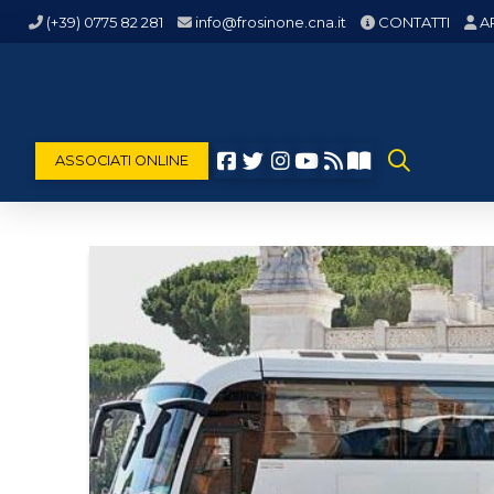
(+39) 0775 82 281
info@frosinone.cna.it
CONTATTI
A
ASSOCIATI ONLINE