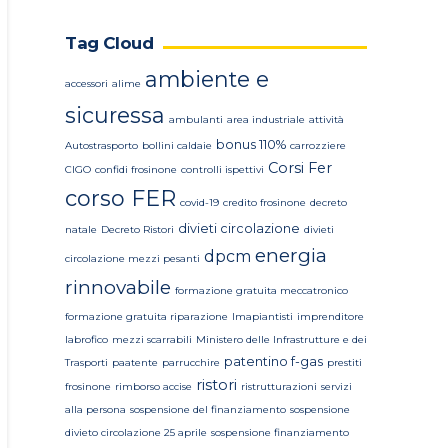
Tag Cloud
ambiente e
accessori
alime
sicuressa
ambulanti
area industriale
attività
bonus 110%
Autostrasporto
bollini caldaie
carrozziere
Corsi Fer
CIGO
confidi frosinone
controlli ispettivi
corso FER
covid-19
credito frosinone
decreto
divieti circolazione
natale
Decreto Ristori
divieti
energia
dpcm
circolazione mezzi pesanti
rinnovabile
formazione gratuita meccatronico
formazione gratuita riparazione
Imapiantisti
imprenditore
labrofico
mezzi scarrabili
Ministero delle Infrastrutture e dei
patentino f-gas
Trasporti
paatente
parrucchire
prestiti
ristori
frosinone
rimborso accise
ristrutturazioni
servizi
alla persona
sospensione del finanziamento
sospensione
divieto circolazione 25 aprile
sospensione finanziamento