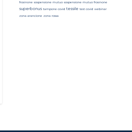
frosinone
sospensione mutuo
sospensione mutuo frosinone
superbonus
tessile
tampone covid
test covid
webinar
zona arancione
zona rossa