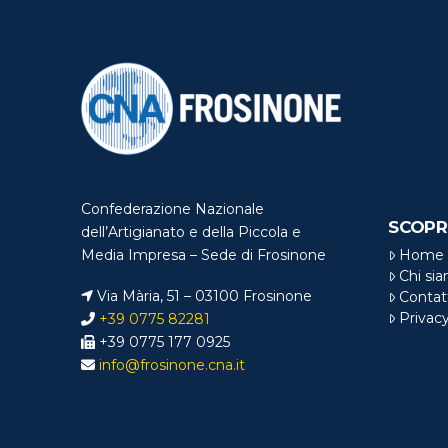
Confederazione Nazionale
SCOPR
dell’Artigianato e della Piccola e
Home
Media Impresa – Sede di Frosinone
Chi si
Via Mària, 51 – 03100 Frosinone
Contat
Privac
+39 0775 82281
+39 0775 177 0925
info@frosinone.cna.it