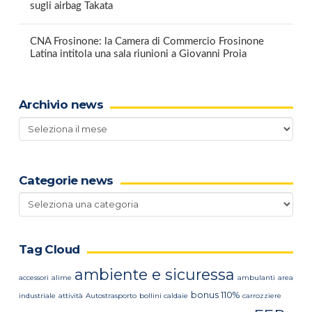
sugli airbag Takata
CNA Frosinone: la Camera di Commercio Frosinone
Latina intitola una sala riunioni a Giovanni Proia
Archivio news
Archivio
news
Categorie news
Categorie
news
Tag Cloud
ambiente e sicuressa
accessori
alime
ambulanti
area
bonus 110%
industriale
attività
Autostrasporto
bollini caldaie
carrozziere