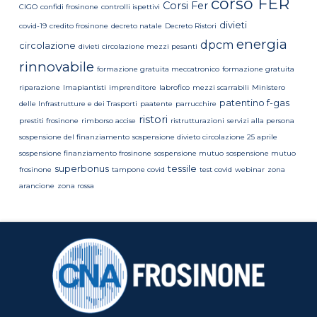
corso FER
Corsi Fer
CIGO
confidi frosinone
controlli ispettivi
divieti
covid-19
credito frosinone
decreto natale
Decreto Ristori
energia
dpcm
circolazione
divieti circolazione mezzi pesanti
rinnovabile
formazione gratuita meccatronico
formazione gratuita
riparazione
Imapiantisti
imprenditore
labrofico
mezzi scarrabili
Ministero
patentino f-gas
delle Infrastrutture e dei Trasporti
paatente
parrucchire
ristori
prestiti frosinone
rimborso accise
ristrutturazioni
servizi alla persona
sospensione del finanziamento
sospensione divieto circolazione 25 aprile
sospensione finanziamento frosinone
sospensione mutuo
sospensione mutuo
superbonus
tessile
frosinone
tampone covid
test covid
webinar
zona
arancione
zona rossa