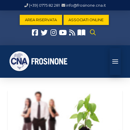
(+39) 0775 82 281
info@frosinone.cna.it
AREA RISERVATA
ASSOCIATI ONLINE