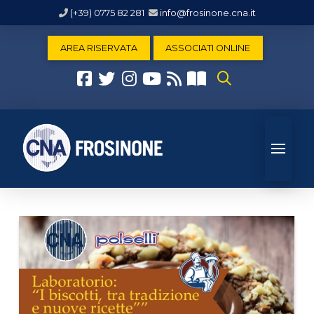
(+39) 0775 82 281
info@frosinone.cna.it
AREA RISERVATA
ASSOCIATI ONLINE