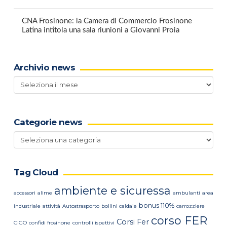
CNA Frosinone: la Camera di Commercio Frosinone
Latina intitola una sala riunioni a Giovanni Proia
Archivio news
Archivio
news
Categorie news
Categorie
news
Tag Cloud
ambiente e sicuressa
accessori
alime
ambulanti
area
bonus 110%
industriale
attività
Autostrasporto
bollini caldaie
carrozziere
corso FER
Corsi Fer
CIGO
confidi frosinone
controlli ispettivi