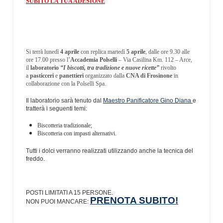
SUBITO LA TUA ADESIONE
Si terrà lunedì
4 aprile
con replica martedì
5 aprile
, dalle ore 9.30 alle
ore 17.00 presso l’
Accademia Polselli
– Via Casilina Km. 112 – Arce,
il
laboratorio
“I biscotti, tra tradizione e nuove ricette”
rivolto
a
pasticceri
e
panettieri
organizzato dalla
CNA di Frosinone
in
collaborazione con la Polselli Spa.
Il laboratorio sarà tenuto dal
Maestro Panificatore Gino Diana
e
tratterà i seguenti temi:
Biscotteria tradizionale;
Biscotteria con impasti alternativi.
Tutti i dolci verranno realizzati utilizzando anche la tecnica del
freddo.
POSTI LIMITATI A 15 PERSONE.
PRENOTA SUBITO!
NON PUOI MANCARE: