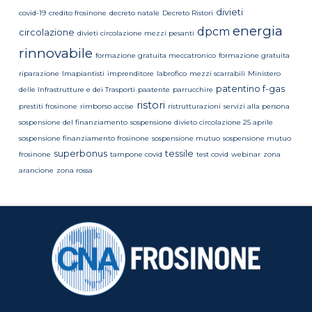
divieti
covid-19
credito frosinone
decreto natale
Decreto Ristori
energia
dpcm
circolazione
divieti circolazione mezzi pesanti
rinnovabile
formazione gratuita meccatronico
formazione gratuita
riparazione
Imapiantisti
imprenditore
labrofico
mezzi scarrabili
Ministero
patentino f-gas
delle Infrastrutture e dei Trasporti
paatente
parrucchire
ristori
prestiti frosinone
rimborso accise
ristrutturazioni
servizi alla persona
sospensione del finanziamento
sospensione divieto circolazione 25 aprile
sospensione finanziamento frosinone
sospensione mutuo
sospensione mutuo
superbonus
tessile
frosinone
tampone covid
test covid
webinar
zona
arancione
zona rossa