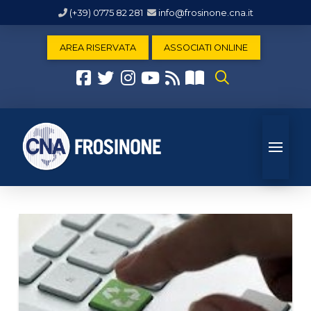
(+39) 0775 82 281
info@frosinone.cna.it
AREA RISERVATA
ASSOCIATI ONLINE