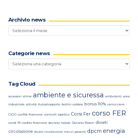
Archivio news
Archivio
news
Categorie news
Categorie
news
Tag Cloud
ambiente e sicuressa
accessori
alime
ambulanti
area
bonus 110%
industriale
attività
Autostrasporto
bollini caldaie
carrozziere
corso FER
Corsi Fer
CIGO
confidi frosinone
controlli ispettivi
divieti
covid-19
credito frosinone
decreto natale
Decreto Ristori
energia
dpcm
circolazione
divieti circolazione mezzi pesanti