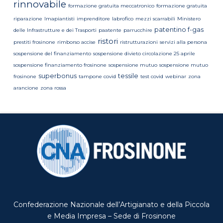
rinnovabile
formazione gratuita meccatronico
formazione gratuita
riparazione
Imapiantisti
imprenditore
labrofico
mezzi scarrabili
Ministero
patentino f-gas
delle Infrastrutture e dei Trasporti
paatente
parrucchire
ristori
prestiti frosinone
rimborso accise
ristrutturazioni
servizi alla persona
sospensione del finanziamento
sospensione divieto circolazione 25 aprile
sospensione finanziamento frosinone
sospensione mutuo
sospensione mutuo
superbonus
tessile
frosinone
tampone covid
test covid
webinar
zona
arancione
zona rossa
Confederazione Nazionale dell’Artigianato e della Piccola
e Media Impresa – Sede di Frosinone