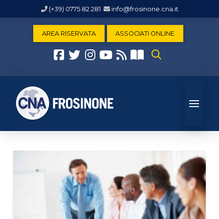
(+39) 0775 82 281
info@frosinone.cna.it
AREA RISERVATA
ASSOCIATI ONLINE