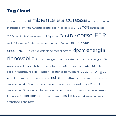
Tag Cloud
ambiente e sicuressa
accessori
alime
ambulanti
area
bonus 110%
industriale
attività
Autostrasporto
bollini caldaie
carrozziere
corso FER
Corsi Fer
CIGO
confidi frosinone
controlli ispettivi
divieti
covid-19
credito frosinone
decreto natale
Decreto Ristori
energia
dpcm
circolazione
divieti circolazione mezzi pesanti
rinnovabile
formazione gratuita meccatronico
formazione gratuita
riparazione
Imapiantisti
imprenditore
labrofico
mezzi scarrabili
Ministero
patentino f-gas
delle Infrastrutture e dei Trasporti
paatente
parrucchire
ristori
prestiti frosinone
rimborso accise
ristrutturazioni
servizi alla persona
sospensione del finanziamento
sospensione divieto circolazione 25 aprile
sospensione finanziamento frosinone
sospensione mutuo
sospensione mutuo
superbonus
tessile
frosinone
tampone covid
test covid
webinar
zona
arancione
zona rossa