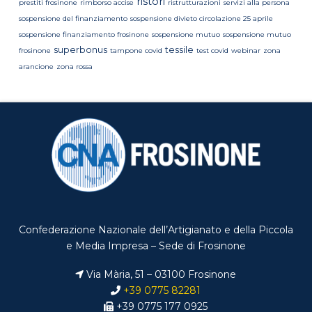
ristori
prestiti frosinone
rimborso accise
ristrutturazioni
servizi alla persona
sospensione del finanziamento
sospensione divieto circolazione 25 aprile
sospensione finanziamento frosinone
sospensione mutuo
sospensione mutuo
superbonus
tessile
frosinone
tampone covid
test covid
webinar
zona
arancione
zona rossa
Confederazione Nazionale dell’Artigianato e della Piccola
e Media Impresa – Sede di Frosinone
Via Mària, 51 – 03100 Frosinone
+39 0775 82281
+39 0775 177 0925