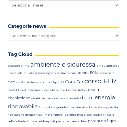
Archivio
news
Categorie news
Categorie
news
Tag Cloud
ambiente e sicuressa
accessori
alime
ambulanti
area
bonus 110%
industriale
attività
Autostrasporto
bollini caldaie
carrozziere
corso FER
Corsi Fer
CIGO
confidi frosinone
controlli ispettivi
divieti
covid-19
credito frosinone
decreto natale
Decreto Ristori
energia
dpcm
circolazione
divieti circolazione mezzi pesanti
rinnovabile
formazione gratuita meccatronico
formazione gratuita
riparazione
Imapiantisti
imprenditore
labrofico
mezzi scarrabili
Ministero
patentino f-gas
delle Infrastrutture e dei Trasporti
paatente
parrucchire