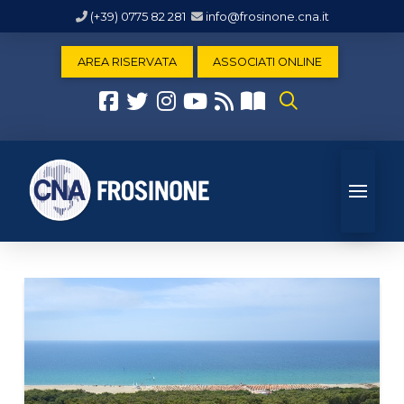
(+39) 0775 82 281
info@frosinone.cna.it
AREA RISERVATA
ASSOCIATI ONLINE