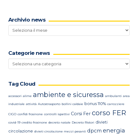
Archivio news
Archivio
news
Categorie news
Categorie
news
Tag Cloud
ambiente e sicuressa
accessori
alime
ambulanti
area
bonus 110%
industriale
attività
Autostrasporto
bollini caldaie
carrozziere
corso FER
Corsi Fer
CIGO
confidi frosinone
controlli ispettivi
divieti
covid-19
credito frosinone
decreto natale
Decreto Ristori
energia
dpcm
circolazione
divieti circolazione mezzi pesanti