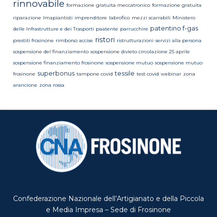
rinnovabile
formazione gratuita meccatronico
formazione gratuita
riparazione
Imapiantisti
imprenditore
labrofico
mezzi scarrabili
Ministero
patentino f-gas
delle Infrastrutture e dei Trasporti
paatente
parrucchire
ristori
prestiti frosinone
rimborso accise
ristrutturazioni
servizi alla persona
sospensione del finanziamento
sospensione divieto circolazione 25 aprile
sospensione finanziamento frosinone
sospensione mutuo
sospensione mutuo
superbonus
tessile
frosinone
tampone covid
test covid
webinar
zona
arancione
zona rossa
Confederazione Nazionale dell’Artigianato e della Piccola
e Media Impresa – Sede di Frosinone