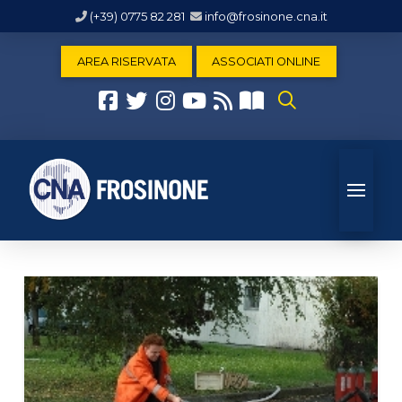
(+39) 0775 82 281
info@frosinone.cna.it
AREA RISERVATA
ASSOCIATI ONLINE